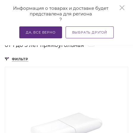
0
Информация о товарах и доставке будет
представлена для региона
?
—
—
—
Главная
Каталог
Подушки ортопедические
Подуш
ДА, ВСЕ ВЕРНО
ВЫБРАТЬ ДРУГОЙ
Ортопедические подушки для детей
2
от 1 до 3 лет прямоугольная
ФИЛЬТР