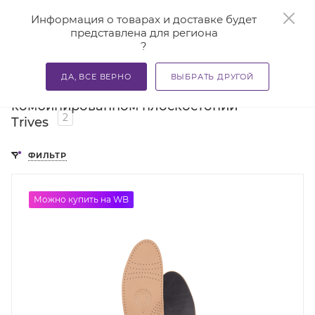
0
Информация о товарах и доставке будет
представлена для региона
?
—
—
Главная
Каталог
Стельки ортопедические и приспосо
ДА, ВСЕ ВЕРНО
ВЫБРАТЬ ДРУГОЙ
Ортопедические стельки при
комбинированном плоскостопии
2
Trives
ФИЛЬТР
Можно купить на WB