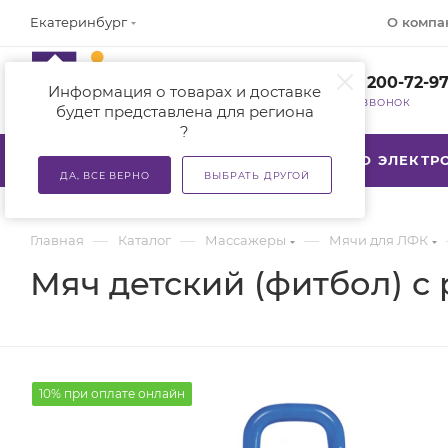
О компа
Екатеринбург
+7 (800) 200-72-9
Информация о товарах и доставке
ЗАКАЗАТЬ ЗВОНОК
будет представлена для региона
?
КАТАЛОГ
АКЦИИ
ТСР ПО ЭЛЕКТ
ДА, ВСЕ ВЕРНО
ВЫБРАТЬ ДРУГОЙ
—
—
—
Главная
Каталог
Массажеры
Мячи для ЛФК
Мяч детский (фитбол) с
10% при оплате онлайн