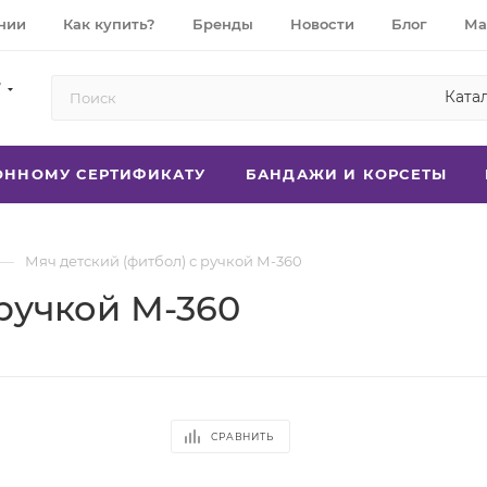
нии
Как купить?
Бренды
Новости
Блог
Ма
7
Ката
РОННОМУ СЕРТИФИКАТУ
БАНДАЖИ И КОРСЕТЫ
—
Мяч детский (фитбол) с ручкой М-360
 ручкой М-360
СРАВНИТЬ