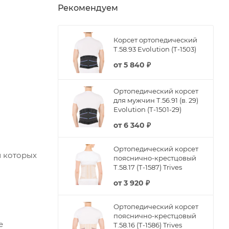
Рекомендуем
Корсет ортопедический
Т.58.93 Evolution (Т-1503)
от
5 840 ₽
Ортопедический корсет
для мужчин Т.56.91 (в. 29)
Evolution (Т-1501-29)
от
6 340 ₽
Ортопедический корсет
и которых
пояснично-крестцовый
Т.58.17 (Т-1587) Trives
от
3 920 ₽
Ортопедический корсет
пояснично-крестцовый
е
Т.58.16 (Т-1586) Trives