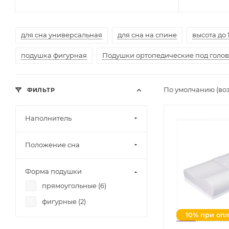
для сна универсальная
для сна на спине
высота до 
подушка фигурная
Подушки ортопедические под голову
По умолчанию (во
ФИЛЬТР
Наполнитель
Положение сна
Форма подушки
прямоугольные (
6
)
фигурные (
2
)
10% при оп