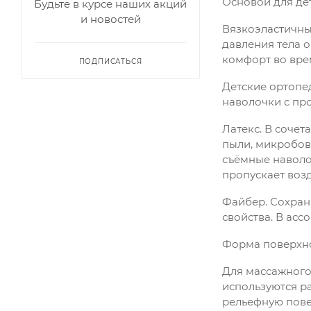
Основой для де
Будьте в курсе наших акций
и новостей
Вязкоэластичны
давления тела 
комфорт во вре
ПОДПИСАТЬСЯ
Детские ортопеди
наволочки с про
Латекс. В соче
пыли, микробов,
съёмные наволоч
пропускает возд
Файбер. Сохраня
свойства. В асс
Форма поверхн
Для массажного
используются ра
рельефную пове