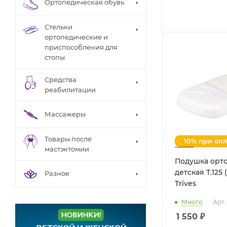
Ортопедическая обувь
Стельки
ортопедические и
приспособления для
стопы
Средства
реабилитации
Массажеры
Товары после
10% при оп
мастэктомии
Подушка орт
детская Т.125 
Разное
Trives
Много
Арт.
1 550
₽