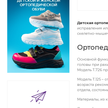
Детская ортоп
исправления ил
скелетно-мышеч
Ортопед
Основной функц
головы при рах
Модель Т.726 пр
Модель Т.125 – о
возраста рекоме
отдела, состоян
Материалы, из 