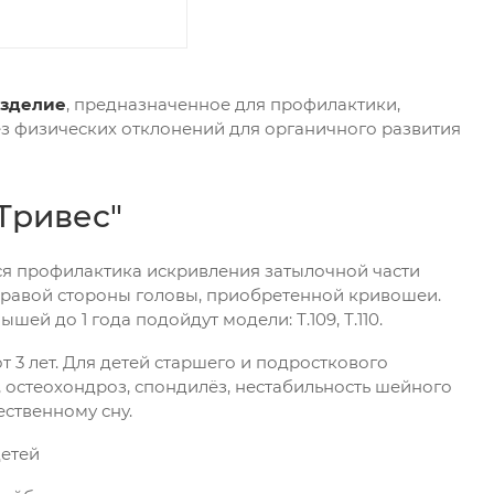
изделие
, предназначенное для профилактики,
ез физических отклонений для органичного развития
Тривес"
ся профилактика искривления затылочной части
правой стороны головы, приобретенной кривошеи.
шей до 1 года подойдут модели: Т.109, Т.110.
 от 3 лет. Для детей старшего и подросткового
и, остеохондроз, спондилёз, нестабильность шейного
ественному сну.
детей