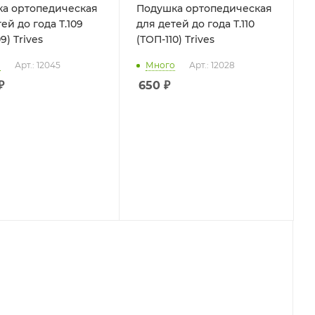
а ортопедическая
Подушка ортопедическая
ей до года Т.109
для детей до года Т.110
9) Trives
(ТОП-110) Trives
о
Арт.: 12045
Много
Арт.: 12028
₽
650
₽