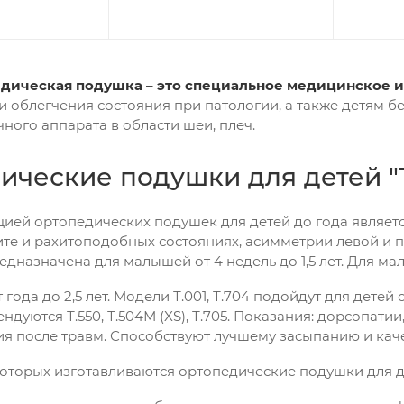
едическая подушка – это специальное медицинское 
и облегчения состояния при патологии, а также детям б
ного аппарата в области шеи, плеч.
ические подушки для детей "
ией ортопедических подушек для детей до года являет
ите и рахитоподобных состояниях, асимметрии левой и 
едназначена для малышей от 4 недель до 1,5 лет. Для малы
т года до 2,5 лет. Модели Т.001, Т.704 подойдут для детей
ндуются Т.550, Т.504М (XS), Т.705. Показания: дорсопати
ия после травм. Способствуют лучшему засыпанию и кач
которых изготавливаются ортопедические подушки для 