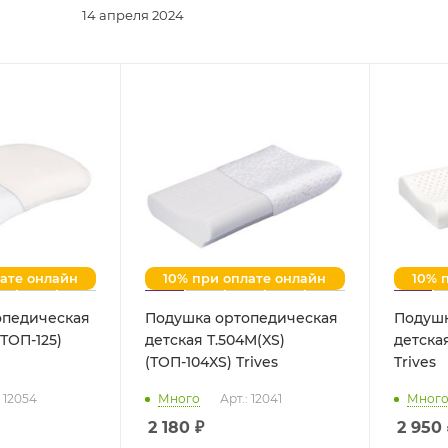
14 апреля 2024
лате онлайн
10% при оплате онлайн
10% 
опедическая
Подушка ортопедическая
Подушк
(ТОП-125)
детская Т.504M(XS)
детская
(ТОП-104XS) Trives
Trives
: 12054
Много
Арт.: 12041
Мног
2 180
₽
2 950