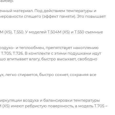
файбер.
енный материал. Под действием температуры и
неровности спящего (эффект памяти). Это повышает
 (XS), Т.550. У моделей Т.504М (XS) и Т.550 съемные
оздухо- и теплообмен, препятствует накоплению
 Т.705, Т.726. В комплекте с этими подушками идут
шо впитывает влагу, быстро высыхает, свободно
х, легко стирается, быстро сохнет, сохраняя все
циркуляции воздуха и балансировки температуры
 (XS) имеют ребристую поверхность, а модель Т.705 –