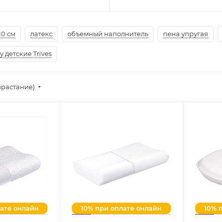
10 см
латекс
объемный наполнитель
пена упругая
 детские Trives
зрастание)
лате онлайн
10% при оплате онлайн
10% 