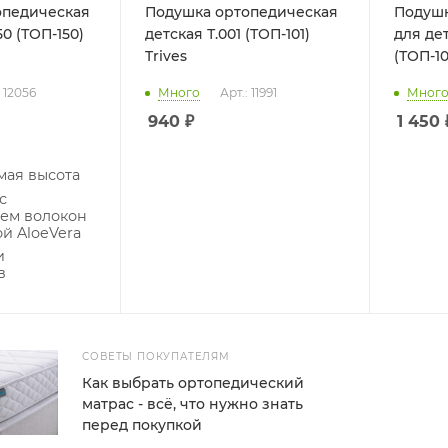
опедическая
Подушка ортопедическая
Подушк
50 (ТОП-150)
детская Т.001 (ТОП-101)
для дет
Trives
(ТОП-10
: 12056
Много
Арт.: 11991
Мног
940
₽
1 450
мая высота
с
ем волокон
й AloeVera
и
в
СОВЕТЫ ПОКУПАТЕЛЯМ
Как выбрать ортопедический
матрас - всё, что нужно знать
перед покупкой