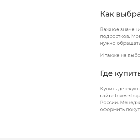
Как выбр
Важное значение
подростков. Мо
нужно обращать
И также на выб
Где купит
Купить детскую 
сайте trives-sh
России. Менедж
оформить покуп