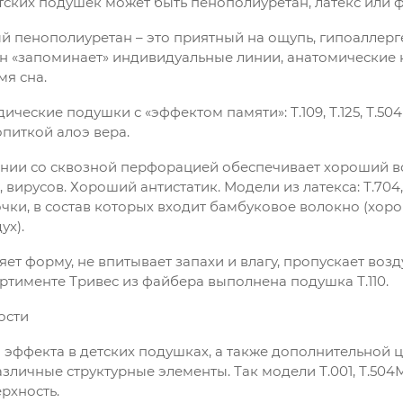
тских подушек может быть пенополиуретан, латекс или 
й пенополиуретан – это приятный на ощупь, гипоаллерг
он «запоминает» индивидуальные линии, анатомические 
мя сна.
ческие подушки с «эффектом памяти»: Т.109, Т.125, Т.504М
питкой алоэ вера.
тании со сквозной перфорацией обеспечивает хороший в
 вирусов. Хороший антистатик. Модели из латекса: Т.704,
ки, в состав которых входит бамбуковое волокно (хоро
ух).
ет форму, не впитывает запахи и влагу, пропускает возду
ортименте Тривес из файбера выполнена подушка Т.110.
ости
 эффекта в детских подушках, а также дополнительной 
зличные структурные элементы. Так модели Т.001, Т.504М
рхность.