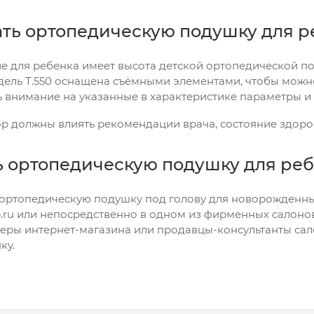
ать ортопедическую подушку для р
 для ребенка имеет высота детской ортопедической под
дель Т.550 оснащена съёмными элементами, чтобы можно
 внимание на указанные в характеристике параметры и
ор должны влиять рекомендации врача, состояние здоро
ь ортопедическую подушку для ре
ортопедическую подушку под голову для новорожденных, 
op.ru или непосредственно в одном из фирменных салонов
еры интернет-магазина или продавцы-консультанты сал
ку.