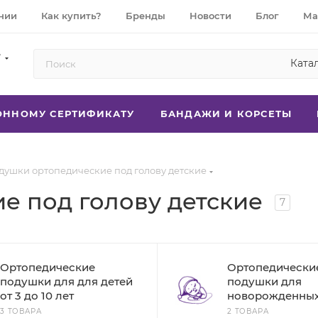
нии
Как купить?
Бренды
Новости
Блог
Ма
7
Ката
РОННОМУ СЕРТИФИКАТУ
БАНДАЖИ И КОРСЕТЫ
душки ортопедические под голову детские
е под голову детские
7
Ортопедические
Ортопедически
подушки для для детей
подушки для
от 3 до 10 лет
новорожденны
3 ТОВАРА
2 ТОВАРА