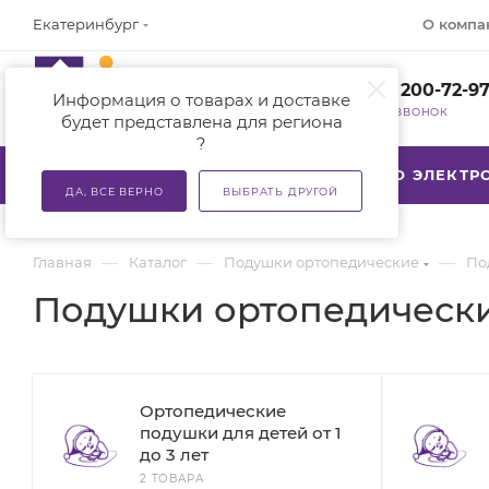
О компа
Екатеринбург
+7 (800) 200-72-9
Информация о товарах и доставке
ЗАКАЗАТЬ ЗВОНОК
будет представлена для региона
?
КАТАЛОГ
АКЦИИ
ТСР ПО ЭЛЕКТ
ДА, ВСЕ ВЕРНО
ВЫБРАТЬ ДРУГОЙ
—
—
—
Главная
Каталог
Подушки ортопедические
По
Подушки ортопедически
Ортопедические
подушки для детей от 1
до 3 лет
2 ТОВАРА