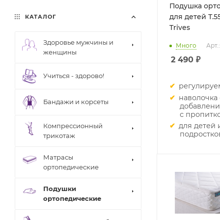
Подушка орт
для детей Т.5
КАТАЛОГ
Trives
Здоровье мужчины и
Много
Арт.
женщины
2 490
₽
Учиться - здорово!
регулируе
наволочка 
Бандажи и корсеты
добавлени
с пропитко
для детей 
Компрессионный
подростко
трикотаж
Матрасы
ортопедические
Подушки
ортопедические