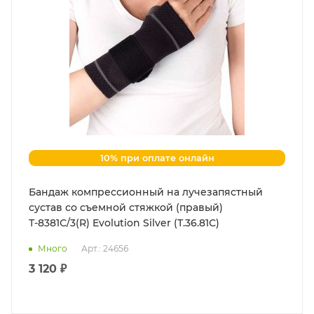
10% при оплате онлайн
Бандаж компрессионный на лучезапястный
сустав со съемной стяжкой (правый)
Т-8381С/3(R) Evolution Silver (Т.36.81С)
Много
Арт.: 24656
3 120 ₽