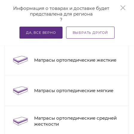
0
Информация о товарах и доставке будет
представлена для региона
?
—
—
—
Главная
Каталог
Матрасы ортопедические
Матра
ДА, ВСЕ ВЕРНО
ВЫБРАТЬ ДРУГОЙ
1
Матрасы ортопедические мягкие
Матрасы ортопедические жесткие
Матрасы ортопедические мягкие
Матрасы ортопедические средней
жесткости