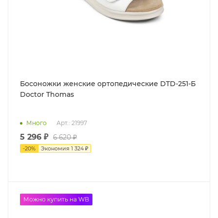
Босоножки женские ортопедические DTD-251-Б
Doctor Thomas
Много
Арт.: 21997
5 296 ₽
6 620 ₽
-
20
%
Экономия
1 324 ₽
до -50%
Можно купить на WB