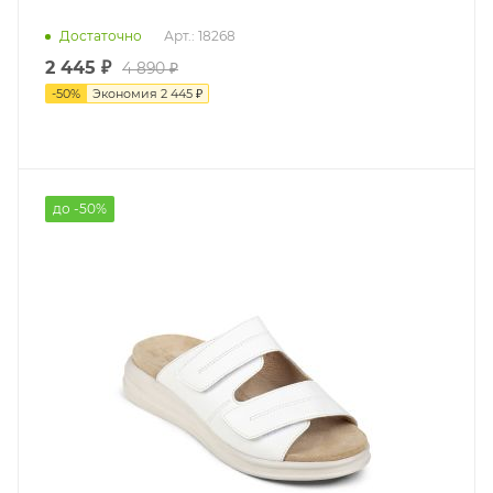
Достаточно
Арт.: 18268
2 445 ₽
4 890 ₽
-
50
%
Экономия
2 445 ₽
до -50%