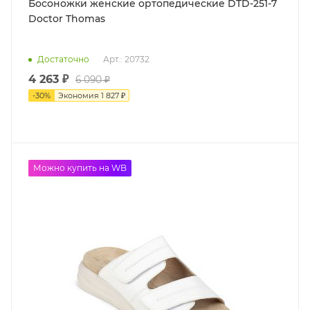
Босоножки женские ортопедические DTD-251-7
Doctor Thomas
Достаточно
Арт.: 20732
4 263 ₽
6 090 ₽
-
30
%
Экономия
1 827 ₽
до -50%
Можно купить на WB