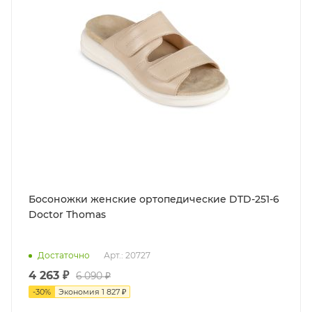
Босоножки женские ортопедические DTD-251-6
Doctor Thomas
Достаточно
Арт.: 20727
4 263
₽
6 090
₽
-
30
%
Экономия
1 827
₽