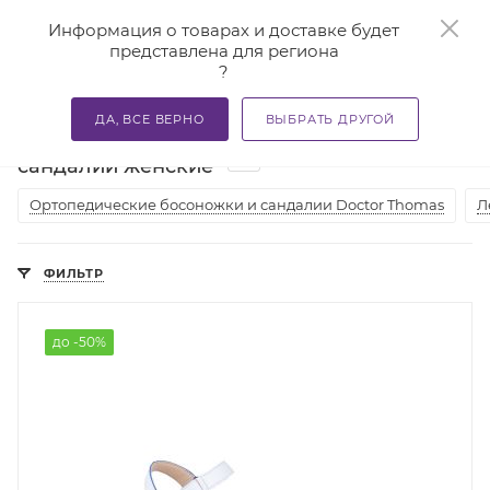
0
Информация о товарах и доставке будет
представлена для региона
?
—
—
—
Главная
Каталог
Ортопедическая обувь
Женская 
ДА, ВСЕ ВЕРНО
ВЫБРАТЬ ДРУГОЙ
Ортопедические босоножки и
22
сандалии женские
Ортопедические босоножки и сандалии Doctor Thomas
Л
ФИЛЬТР
до -50%