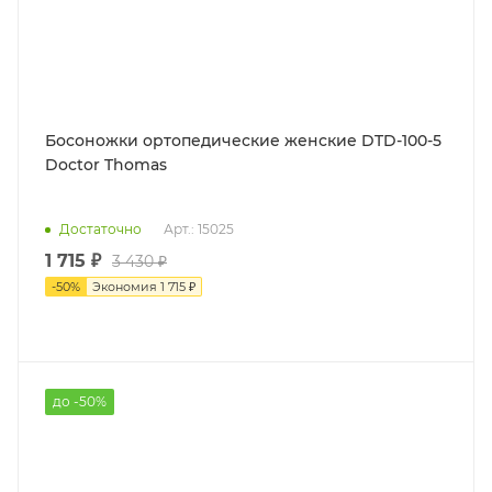
Босоножки ортопедические женские DTD-100-5
Doctor Thomas
Достаточно
Арт.: 15025
1 715 ₽
3 430 ₽
-
50
%
Экономия
1 715 ₽
до -50%