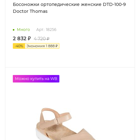
Босоножки ортопедические женские DTD-100-9
Doctor Thomas
Много
Арт.: 18256
2 832 ₽
4 720 ₽
-
40
%
Экономия
1 888 ₽
до -50%
Можно купить на WB