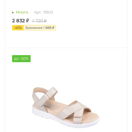
Много
Арт.: 19303
2 832 ₽
4 720 ₽
-
40
%
Экономия
1 888 ₽
до -50%