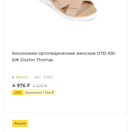
Босоножки ортопедические женские DTD-100-
БЖ Doctor Thomas
Много
Арт.: 21983
4 976 ₽
6 220 ₽
-
20
%
Экономия
1 244 ₽
Акция