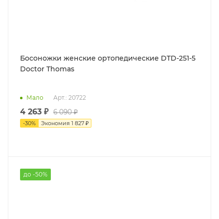
Босоножки женские ортопедические DTD-251-5
Doctor Thomas
Мало
Арт.: 20722
4 263 ₽
6 090 ₽
-
30
%
Экономия
1 827 ₽
до -50%