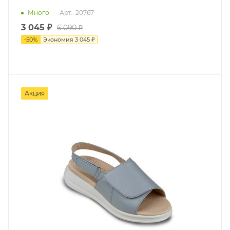
Много
Арт.: 20767
3 045 ₽
6 090 ₽
-
50
%
Экономия
3 045 ₽
Акция