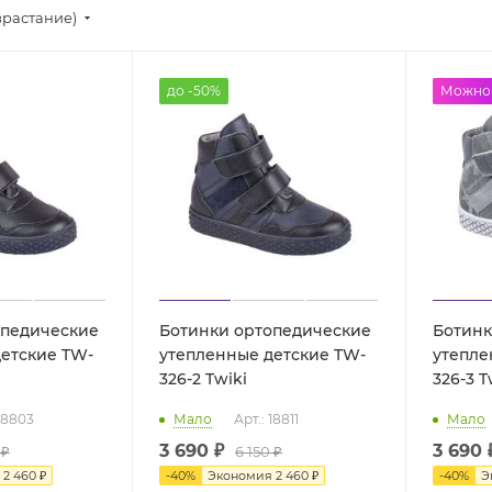
зрастание)
до -50%
до -50
Можно 
опедические
Ботинки ортопедические
Ботинк
етские TW-
утепленные детские TW-
утепле
326-2 Twiki
326
 18803
Мало
Арт.: 18811
Мало
3 690 ₽
3 690 
 ₽
6 150 ₽
я
2 460 ₽
-
40
%
Экономия
2 460 ₽
-
40
%
Э