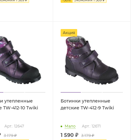
Акция
и утепленные
Ботинки утепленные
детские TW-412-10 Twiki
детские TW-412-9 Twiki
Арт.: 12647
Мало
Арт.: 12671
₽
1 590 ₽
3 179
₽
3 179 ₽