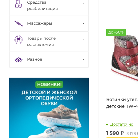
Средства
реабилитации
Массажеры
до -50%
Товары после
мастэктомии
Разное
Ботинки уте
Достаточно
1 590
₽
3 179