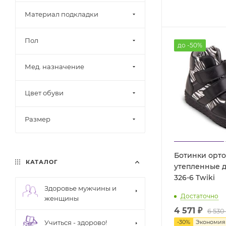
Материал подкладки
Пол
до -50%
Мед. назначение
Цвет обуви
Размер
Ботинки орт
КАТАЛОГ
утепленные д
326-6 Twiki
Здоровье мужчины и
Достаточно
женщины
4 571 ₽
6 530
-
30
%
Экономи
Учиться - здорово!