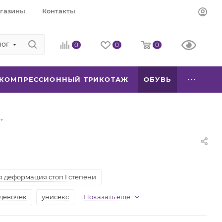
газины
Контакты
лог
0
0
0
КОМПРЕССИОННЫЙ ТРИКОТАЖ
ОБУВЬ
я деформация стоп I степени
 девочек
унисекс
Показать еще