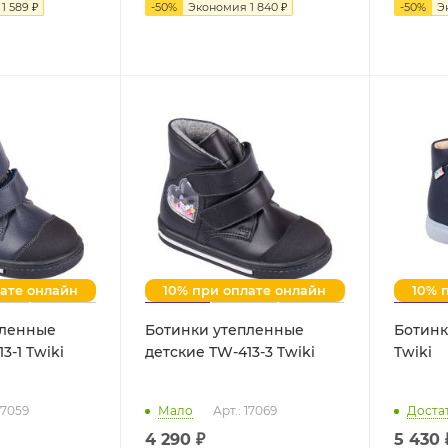
я
1 589
₽
-
50
%
Экономия
1 840 ₽
-
50
%
Э
лате онлайн
10% при оплате онлайн
10% 
пленные
Ботинки утепленные
Ботинк
детские TW-413-1 Twiki
детские TW-413-3 Twiki
Twiki
17059
Мало
Арт.: 17069
Доста
4 290 ₽
5 430 