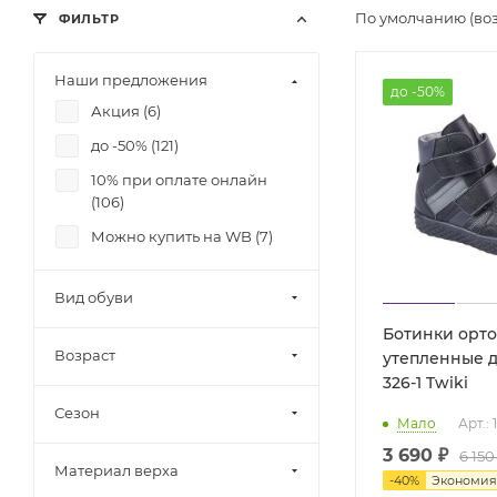
По умолчанию (во
ФИЛЬТР
Наши предложения
до -50%
Акция (
6
)
до -50% (
121
)
10% при оплате онлайн
(
106
)
Можно купить на WB (
7
)
Вид обуви
Ботинки орт
Возраст
утепленные д
326-1 Twiki
Сезон
Мало
Арт.:
3 690 ₽
6 150
Материал верха
-
40
%
Экономи