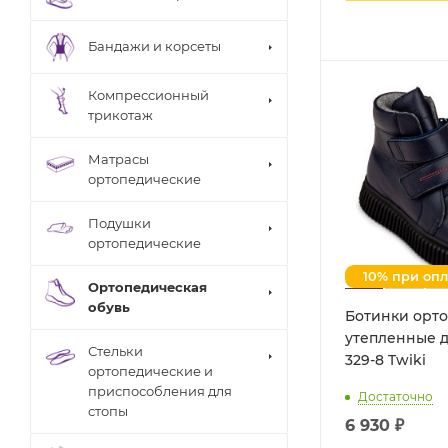
Бандажи и корсеты
Компрессионный
трикотаж
Матрасы
ортопедические
Подушки
ортопедические
10% при оп
Ортопедическая
обувь
Ботинки орт
утепленные д
Стельки
329-8 Twiki
ортопедические и
приспособления для
Достаточно
стопы
6 930 ₽