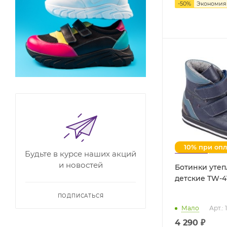
-
50
%
Экономи
10% при оп
Будьте в курсе наших акций
и новостей
Ботинки уте
ПОДПИСАТЬСЯ
Мало
Арт.: 
4 290 ₽