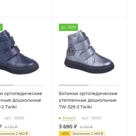
%
до -50%
и ортопедические
Ботинки ортопедические
нные дошкольные
утепленные дошкольные
TW-329-2 Twiki
TW-329-3 Twiki
Арт.: 18885
Много
Арт.: 18890
₽
3 690 ₽
6 150 ₽
6 150 ₽
кономия
2 460 ₽
-
40
%
Экономия
2 460 ₽