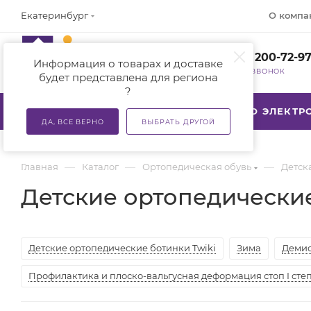
О компа
Екатеринбург
+7 (800) 200-72-9
Информация о товарах и доставке
ЗАКАЗАТЬ ЗВОНОК
будет представлена для региона
?
КАТАЛОГ
АКЦИИ
ТСР ПО ЭЛЕКТ
ДА, ВСЕ ВЕРНО
ВЫБРАТЬ ДРУГОЙ
—
—
—
Главная
Каталог
Ортопедическая обувь
Детск
Детские ортопедически
Детские ортопедические ботинки Twiki
Зима
Деми
Профилактика и плоско-вальгусная деформация стоп I сте