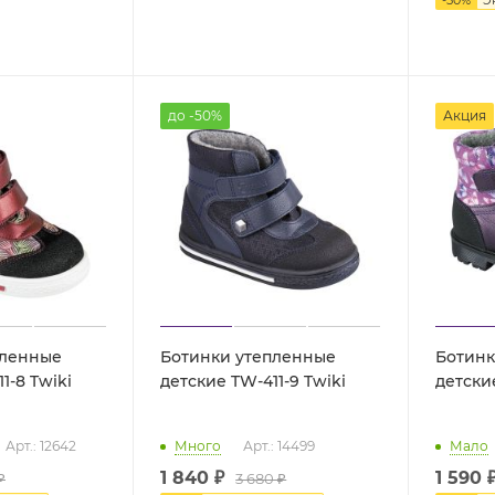
до -50%
Акция
пленные
Ботинки утепленные
Ботинк
детские TW-411-8 Twiki
детские TW-411-9 Twiki
Арт.: 12642
Много
Арт.: 14499
Мало
1 840 ₽
1 590
₽
3 680 ₽