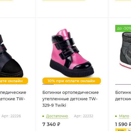
до -50
лате онлайн
10% при оплате онлайн
опедические
Ботинки ортопедические
Ботинк
етские TW-
утепленные детские TW-
329-9 Twiki
Арт.: 22226
Достаточно
Арт.: 22232
Мало
7 340 ₽
1 590
-
50
%
Э