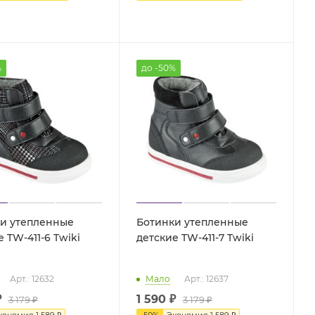
%
до -50%
и утепленные
Ботинки утепленные
детские TW-411-6 Twiki
детские TW-411-7 Twiki
Арт.: 12632
Мало
Арт.: 12637
₽
1 590
₽
3 179
₽
3 179
₽
кономия
1 589
₽
-
50
%
Экономия
1 589
₽