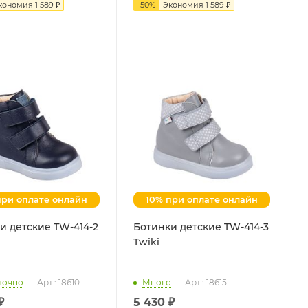
кономия
1 589
₽
-
50
%
Экономия
1 589 ₽
при оплате онлайн
10% при оплате онлайн
и детские TW-414-2
Ботинки детские TW-414-3
Twiki
точно
Арт.: 18610
Много
Арт.: 18615
₽
5 430 ₽