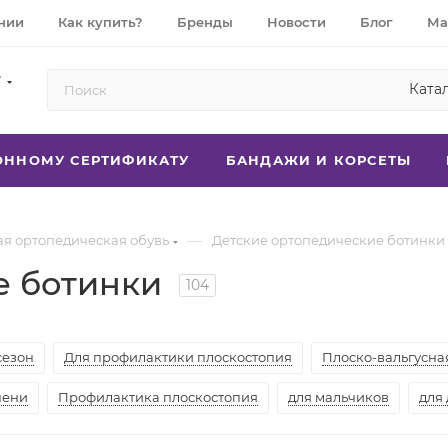
нии
Как купить?
Бренды
Новости
Блог
Ма
7
Ката
РОННОМУ СЕРТИФИКАТУ
БАНДАЖИ И КОРСЕТЫ
—
ая ортопедическая обувь
Детские ортопедические ботинки
е ботинки
104
сезон
Для профилактики плоскостопия
Плоско-вальгусна
пени
Профилактика плоскостопия
для мальчиков
для