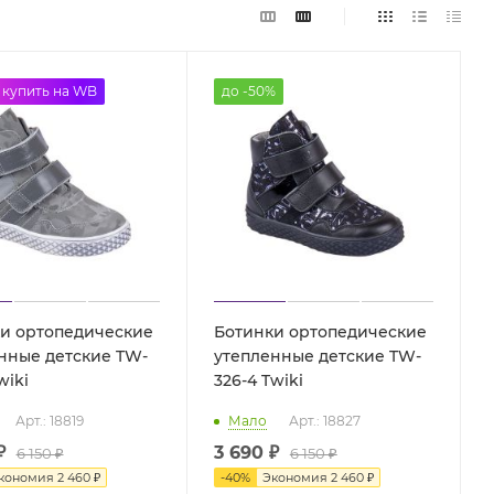
%
купить на WB
до -50%
и ортопедические
Ботинки ортопедические
нные детские TW-
утепленные детские TW-
-3 Twiki
326-4 Twiki
Арт.: 18819
Мало
Арт.: 18827
₽
3 690 ₽
6 150 ₽
6 150 ₽
кономия
2 460 ₽
-
40
%
Экономия
2 460 ₽