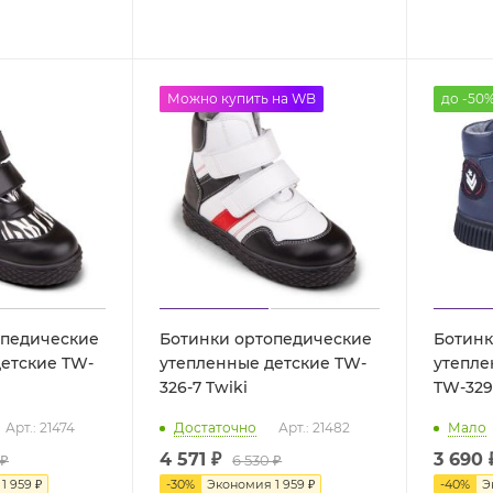
до -50%
Можно купить на WB
до -50
опедические
Ботинки ортопедические
Ботинк
етские TW-
утепленные детские TW-
утепле
326-7 Twiki
Арт.: 21474
Достаточно
Арт.: 21482
Мало
4 571 ₽
3 690 
 ₽
6 530 ₽
я
1 959 ₽
-
30
%
Экономия
1 959 ₽
-
40
%
Э