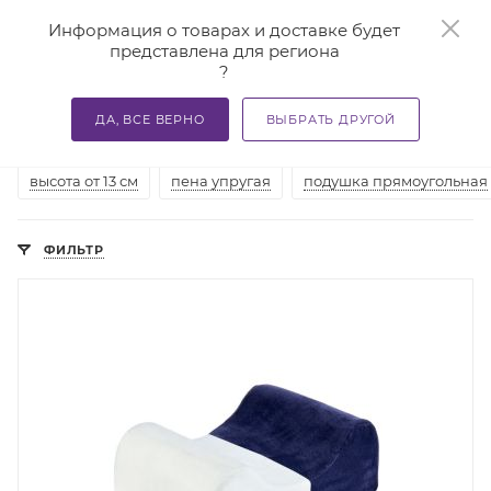
0
Информация о товарах и доставке будет
представлена для региона
?
—
—
—
Главная
Каталог
Подушки ортопедические
Подуш
ДА, ВСЕ ВЕРНО
ВЫБРАТЬ ДРУГОЙ
2
Ортопедические подушки для ног
высота от 13 см
пена упругая
подушка прямоугольная
ФИЛЬТР