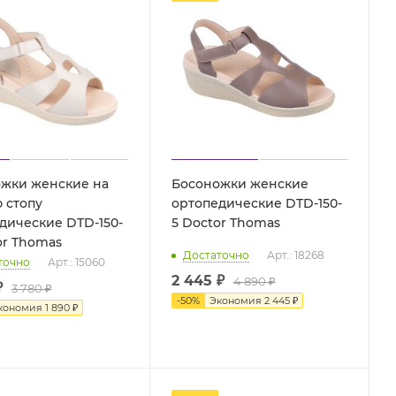
жки женские на
Босоножки женские
 стопу
ортопедические DTD-150-
дические DTD-150-
5 Doctor Thomas
tor Thomas
Достаточно
Арт.: 18268
точно
Арт.: 15060
2 445 ₽
4 890 ₽
₽
3 780 ₽
-
50
%
Экономия
2 445 ₽
кономия
1 890 ₽