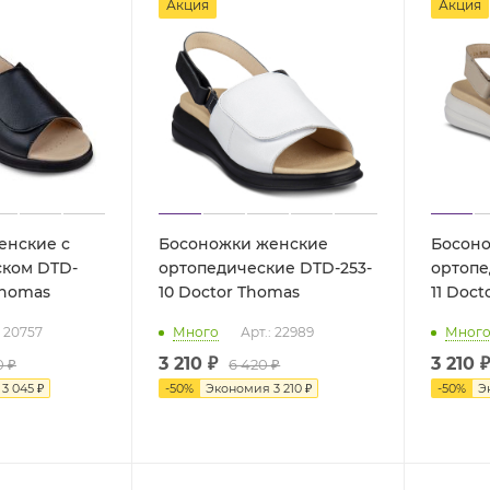
Акция
Акция
енские с
Босоножки женские
Босон
ском DTD-
ортопедические DTD-253-
ортопе
r Thomas
10 Doctor Thomas
11 Do
: 20757
Много
Арт.: 22989
Мног
3 210 ₽
3 210 ₽
0 ₽
6 420 ₽
я
3 045 ₽
-
50
%
Экономия
3 210 ₽
-
50
%
Э