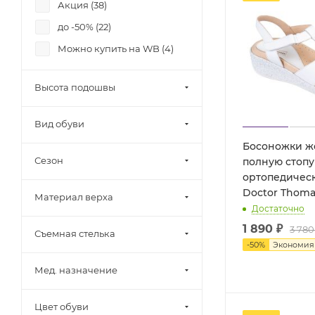
Акция (
38
)
до -50% (
22
)
Можно купить на WB (
4
)
Высота подошвы
Вид обуви
Босоножки ж
Сезон
полную стопу
ортопедическ
Doctor Thoma
Материал верха
Достаточно
1 890 ₽
3 780
Съемная стелька
-
50
%
Экономи
Мед. назначение
Цвет обуви