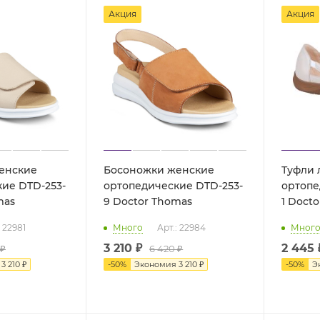
Акция
Акция
енские
Босоножки женские
Туфли 
ие DTD-253-
ортопедические DTD-253-
ортопе
mas
9 Doctor Thomas
1 Doct
: 22981
Много
Арт.: 22984
Мног
3 210 ₽
2 445 
 ₽
6 420 ₽
я
3 210 ₽
-
50
%
Экономия
3 210 ₽
-
50
%
Э