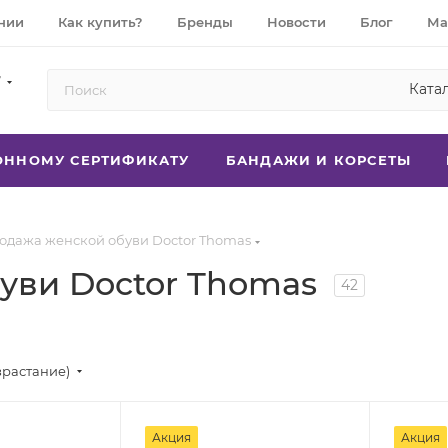
нии
Как купить?
Бренды
Новости
Блог
Ма
7
Ката
РОННОМУ СЕРТИФИКАТУ
БАНДАЖИ И КОРСЕТЫ
одажа женской обуви Doctor Thomas
уви Doctor Thomas
42
зрастание)
Акция
Акция