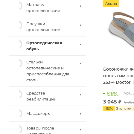
Акция
Матрасы
ортопедические
Подушки
ортопедические
Ортопедическая
обувь
Стельки
ортопедические и
Босоножки ж
приспособления для
открытым но
стопы
253-4 Doct
Средства
Мало
Арт.:
реабилитации
3 045 ₽
6 09
-
50
%
Экономи
Массажеры
Товары после
мастэктомии