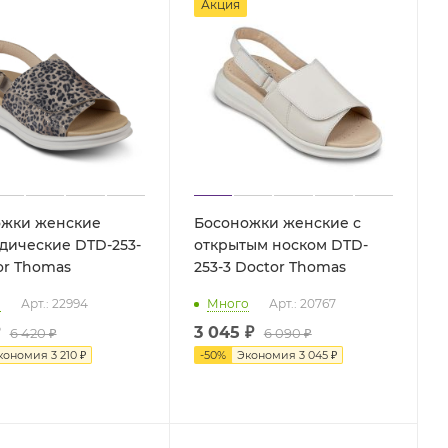
Акция
ожки женские
Босоножки женские с
дические DTD-253-
открытым носком DTD-
ctor Thomas
253-3 Doctor Thomas
о
Арт.: 22994
Много
Арт.: 20767
3 045 ₽
6 420 ₽
6 090 ₽
кономия
3 210 ₽
-
50
%
Экономия
3 045 ₽