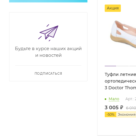
Акция
Будьте в курсе наших акций
и новостей
Туфли летни
ПОДПИСАТЬСЯ
ортопедическ
3 Doctor Tho
Мало
Арт.:
3 005 ₽
6 010
-
50
%
Экономи