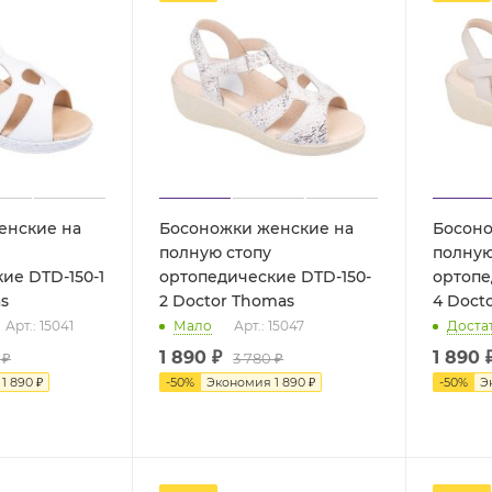
енские на
Босоножки женские на
Босоно
полную стопу
полную
ие DTD-150-1
ортопедические DTD-150-
ортопе
s
2 Doctor Thomas
4 Doc
Арт.: 15041
Мало
Арт.: 15047
Доста
1 890 ₽
1 890 
 ₽
3 780 ₽
я
1 890 ₽
-
50
%
Экономия
1 890 ₽
-
50
%
Э