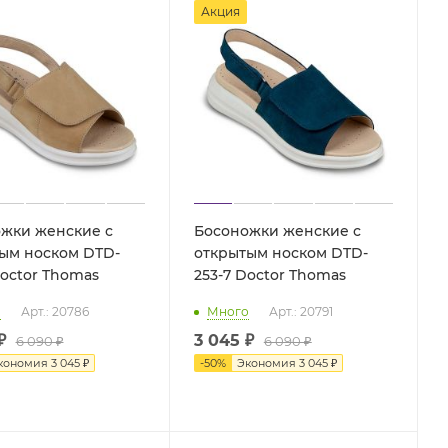
Акция
жки женские с
Босоножки женские с
ым носком DTD-
открытым носком DTD-
3-6 Doctor Thomas
253-7 Doctor Thomas
о
Арт.: 20786
Много
Арт.: 20791
₽
3 045 ₽
6 090 ₽
6 090 ₽
кономия
3 045 ₽
-
50
%
Экономия
3 045 ₽