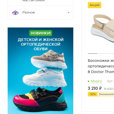
Акция
Разное
Босоножки ж
ортопедическ
8 Doctor Tho
Много
Арт.
3 210 ₽
6 420
-
50
%
Экономи