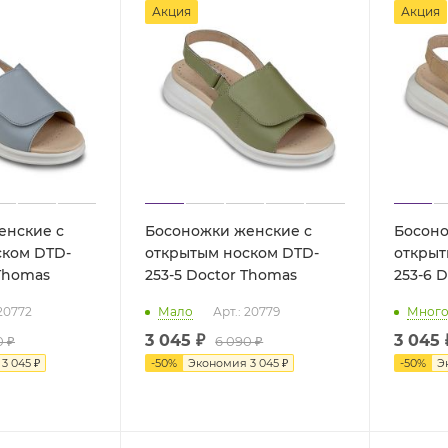
Акция
Акция
енские с
Босоножки женские с
Босоно
ском DTD-
открытым носком DTD-
открыт
or Thomas
253-5 Doctor Thomas
25
 20772
Мало
Арт.: 20779
Мног
3 045 ₽
3 045 
0 ₽
6 090 ₽
я
3 045 ₽
-
50
%
Экономия
3 045 ₽
-
50
%
Э