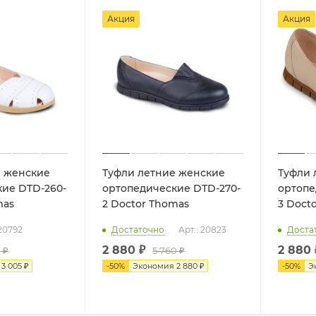
Акция
Акция
е женские
Туфли летние женские
Туфли 
ие DTD-260-
ортопедические DTD-270-
ортопе
mas
2 Doctor Thomas
3 Doc
 20792
Достаточно
Арт.: 20823
Доста
2 880 ₽
2 880 
 ₽
5 760 ₽
я
3 005 ₽
-
50
%
Экономия
2 880 ₽
-
50
%
Э