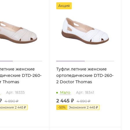
Акция
летние женские
Туфли летние женские
дические DTD-260-
ортопедические DTD-260-
or Thomas
2 Doctor Thomas
о
Арт.: 18335
Мало
Арт.: 18341
₽
2 445 ₽
4 890 ₽
4 890 ₽
кономия
2 445 ₽
-
50
%
Экономия
2 445 ₽