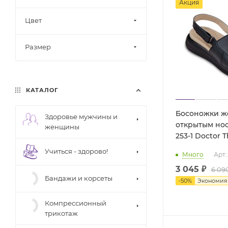
Акция
Цвет
Размер
КАТАЛОГ
Босоножки ж
Здоровье мужчины и
открытым но
женщины
253-1 Docto
Учиться - здорово!
Много
Арт.
3 045 ₽
6 09
Бандажи и корсеты
-
50
%
Экономи
Компрессионный
трикотаж