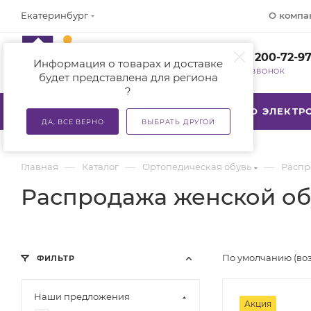
О компа
Екатеринбург
+7 (800) 200-72-9
Информация о товарах и доставке
ЗАКАЗАТЬ ЗВОНОК
будет представлена для региона
?
КАТАЛОГ
АКЦИИ
ТСР ПО ЭЛЕКТ
ДА, ВСЕ ВЕРНО
ВЫБРАТЬ ДРУГОЙ
—
—
—
Главная
Каталог
Ортопедическая обувь
Распр
Распродажа женской об
По умолчанию (во
ФИЛЬТР
Наши предложения
Акция