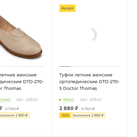
Акция
летние женские
Туфли летние женские
дические DTD-270-
ортопедические DTD-270-
tor Thomas
5 Doctor Thomas
точно
Арт.: 20828
Мало
Арт.: 20843
₽
2 880 ₽
5 760 ₽
5 760 ₽
кономия
2 880 ₽
-
50
%
Экономия
2 880 ₽