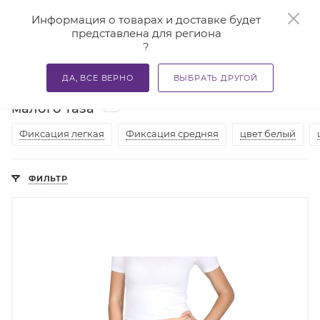
0
Информация о товарах и доставке будет
представлена для региона
?
—
—
—
Главная
Каталог
Бандажи и корсеты
Бандажи ме
ДА, ВСЕ ВЕРНО
ВЫБРАТЬ ДРУГОЙ
Бандажи при опущении органов
2
малого таза
Фиксация легкая
Фиксация средняя
цвет белый
ФИЛЬТР