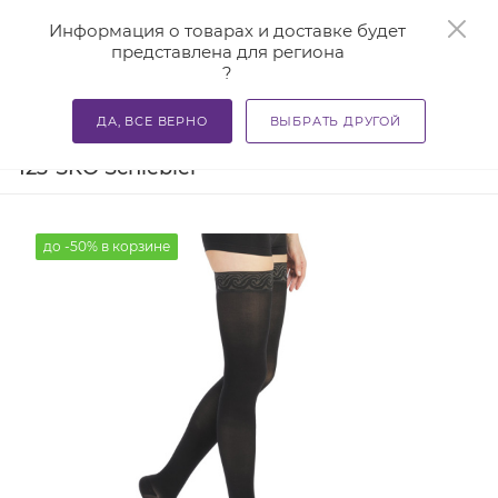
0
Информация о товарах и доставке будет
представлена для региона
?
—
—
—
Главная
Каталог
Компрессионный трикотаж
Комп
ДА, ВСЕ ВЕРНО
ВЫБРАТЬ ДРУГОЙ
Антиварикозные чулки Venex CCL1 S-
123-SKO Schiebler
до -50% в корзине