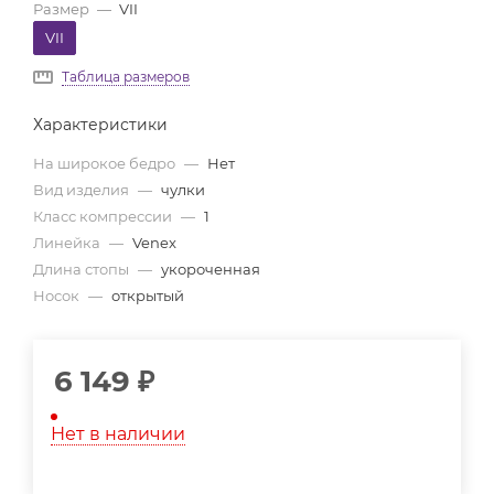
Размер
—
VII
VII
Таблица размеров
Характеристики
На широкое бедро
—
Нет
Вид изделия
—
чулки
Класс компрессии
—
1
Линейка
—
Venex
Длина стопы
—
укороченная
Носок
—
открытый
6 149
₽
Нет в наличии