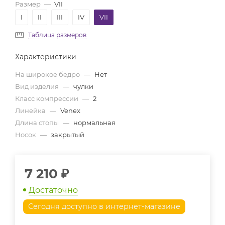
Размер
—
VII
I
II
III
IV
VII
Таблица размеров
Характеристики
На широкое бедро
—
Нет
Вид изделия
—
чулки
Класс компрессии
—
2
Линейка
—
Venex
Длина стопы
—
нормальная
Носок
—
закрытый
7 210
₽
Достаточно
Сегодня доступно в интернет-магазине