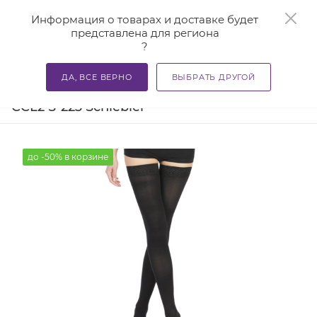
0
Информация о товарах и доставке будет
представлена для региона
?
—
—
—
Главная
Каталог
Компрессионный трикотаж
Комп
ДА, ВСЕ ВЕРНО
ВЫБРАТЬ ДРУГОЙ
Антиварикозные чулки Venex Dur
CCL2 S-223 Schiebler
до -50% в корзине