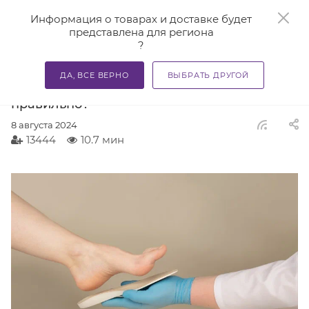
0
Информация о товарах и доставке будет
представлена для региона
?
—
—
Главная
Блог
Как выбрать ортопедические стельки п
ДА, ВСЕ ВЕРНО
ВЫБРАТЬ ДРУГОЙ
Как выбрать ортопедические стельки
правильно?
8 августа 2024
13444
10.7 мин