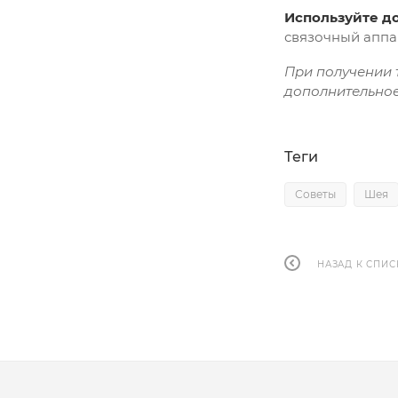
Используйте д
связочный аппа
При получении 
дополнительное
Теги
Советы
Шея
НАЗАД К СПИС