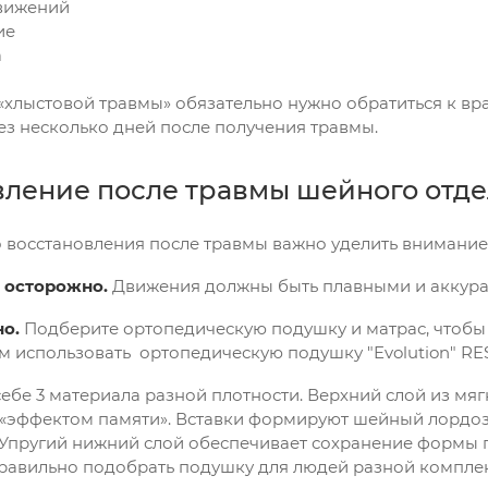
движений
ие
а
«хлыстовой травмы» обязательно нужно обратиться к вра
ез несколько дней после получения травмы.
вление после травмы шейного отде
 восстановления после травмы важно уделить внимание
 осторожно.
Движения должны быть плавными и аккурат
но.
Подберите ортопедическую подушку и матрас, чтобы 
м использовать
ортопедическую подушку "Evolution" RE
себе 3 материала разной плотности. Верхний слой из мя
 «эффектом памяти». Вставки формируют шейный лордоз,
 Упругий нижний слой обеспечивает сохранение формы 
правильно подобрать подушку для людей разной компле