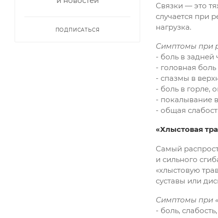
и новостей
Связки — это т
случается при 
нагрузка.
ПОДПИСАТЬСЯ
Симптомы при р
- боль в задней
- головная боль
- спазмы в вер
- боль в горле,
- покалывание в
- общая слабост
«Хлыстовая тр
Самый распрост
и сильного сгиб
«хлыстовую тра
суставы или ди
Симптомы при «
- боль, слабост