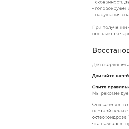
- скованность 
- головокружен
- нарушения сн
При получении 
появляются чер
Восстано
Для скорейшего
Двигайте шеей
Спите правиль
Мы рекомендуе
Она сочетает в 
плотной пены с
остеохондрозе.
что позволяет 