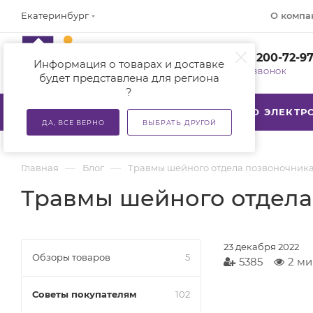
О компа
Екатеринбург
+7 (800) 200-72-9
Информация о товарах и доставке
ЗАКАЗАТЬ ЗВОНОК
будет представлена для региона
?
КАТАЛОГ
АКЦИИ
ТСР ПО ЭЛЕКТ
ДА, ВСЕ ВЕРНО
ВЫБРАТЬ ДРУГОЙ
—
—
Главная
Блог
Травмы шейного отдела позвоночник
Травмы шейного отдела
23 декабря 2022
Обзоры товаров
5
5385
2 ми
Советы покупателям
102