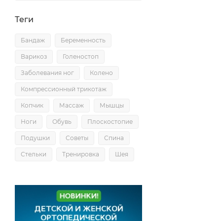
Теги
Бандаж
Беременность
Варикоз
Голеностоп
Заболевания ног
Колено
Компрессионный трикотаж
Копчик
Массаж
Мышцы
Ноги
Обувь
Плоскостопие
Подушки
Советы
Спина
Стельки
Тренировка
Шея