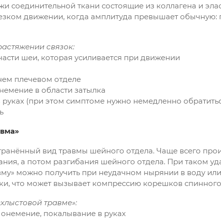
яжи соединительной ткани состоящие из коллагена и эл
резком движении, когда амплитуда превышает обычную: 
астяжении связок:
 части шеи, которая усиливается при движении
хнем плечевом отделе
 онемение в области затылка
 руках (при этом симптоме нужно немедленно обратитьс
ь
авма»
ранённый вид травмы шейного отдела. Чаще всего прои
ания, а потом разгибания шейного отдела. При таком уд
вму» можно получить при неудачном нырянии в воду или
ски, что может вызывает компрессию корешков спинного
хлыстовой травме»:
ь, онемение, покалывание в руках