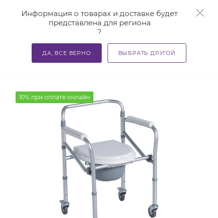
0
Информация о товарах и доставке будет
представлена для региона
?
—
—
—
Главная
Каталог
Средства реабилитации
Кресло-
ДА, ВСЕ ВЕРНО
ВЫБРАТЬ ДРУГОЙ
Кресло-туалет TRIVES CA615
10% при оплате онлайн