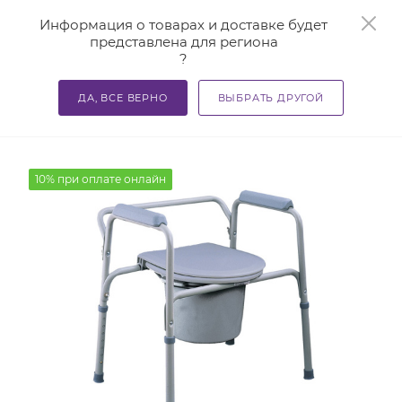
0
Информация о товарах и доставке будет
представлена для региона
?
—
—
—
Главная
Каталог
Средства реабилитации
Кресло-
ДА, ВСЕ ВЕРНО
ВЫБРАТЬ ДРУГОЙ
Кресло-туалет TRIVES CA668
10% при оплате онлайн