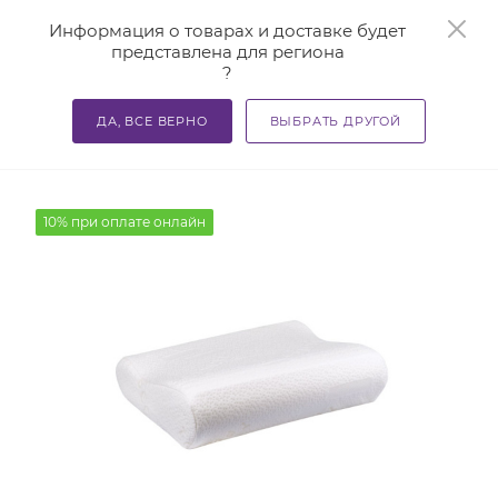
0
Информация о товарах и доставке будет
представлена для региона
?
—
—
—
Главная
Каталог
Подушки ортопедические
Навол
ДА, ВСЕ ВЕРНО
ВЫБРАТЬ ДРУГОЙ
Чехол на подушку Т.002(Н) Trives
10% при оплате онлайн