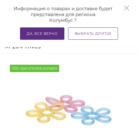
0
Информация о товарах и доставке будет
представлена для региона
Колумбус ?
—
—
—
Главная
Каталог
Массажеры
Эспандеры и трена
ДА, ВСЕ ВЕРНО
ВЫБРАТЬ ДРУГОЙ
Эспандер кистевой силиконовый
М-204 Trives
10% при оплате онлайн