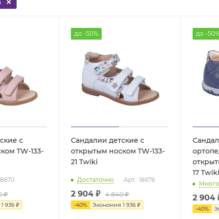
i
до -50%
до -50
ские с
Сандалии детские с
Сандал
ком TW-133-
открытым носком TW-133-
ортопе
21 Twiki
открыт
17 Twik
 18670
Достаточно
Арт.: 18676
Мног
2 904 ₽
0 ₽
4 840 ₽
2 904 
я
1 936 ₽
-
40
%
Экономия
1 936 ₽
-
40
%
Э