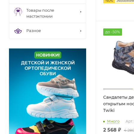
-
40
%
Экономи
Товары после
мастэктомии
Разное
до -50%
Сандалеты де
открытым нос
Twiki
Много
Арт.
2 568 ₽
4 280