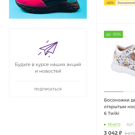
-
40
%
Экономи
до -50%
Будьте в курсе наших акций
и новостей
ПОДПИСАТЬСЯ
Босоножки де
открытым нос
6 Twiki
Много
Арт.
3 042 ₽
5 070