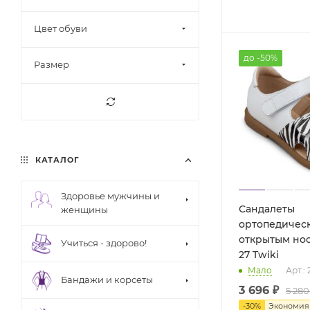
Цвет обуви
до -50%
Размер
КАТАЛОГ
Здоровье мужчины и
Сандалеты
женщины
ортопедическ
открытым нос
Учиться - здорово!
27 Twiki
Мало
Арт.: 
Бандажи и корсеты
3 696 ₽
5 280
-
30
%
Экономи