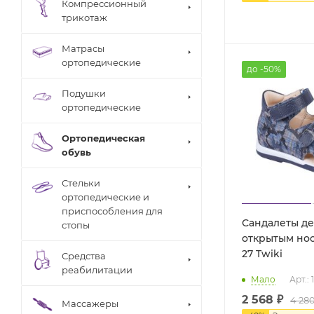
Компрессионный
трикотаж
Матрасы
ортопедические
до -50%
Подушки
ортопедические
Ортопедическая
обувь
Стельки
ортопедические и
приспособления для
Сандалеты де
стопы
открытым нос
27 Twiki
Средства
реабилитации
Мало
Арт.: 
2 568 ₽
4 280
Массажеры