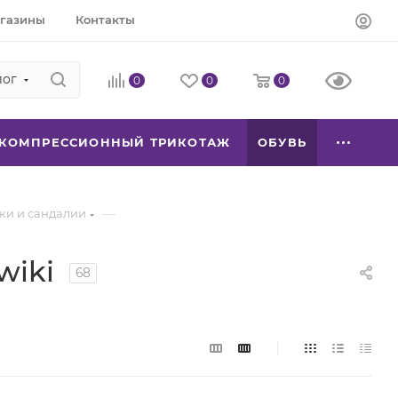
газины
Контакты
лог
0
0
0
КОМПРЕССИОННЫЙ ТРИКОТАЖ
ОБУВЬ
—
ки и сандалии
wiki
68