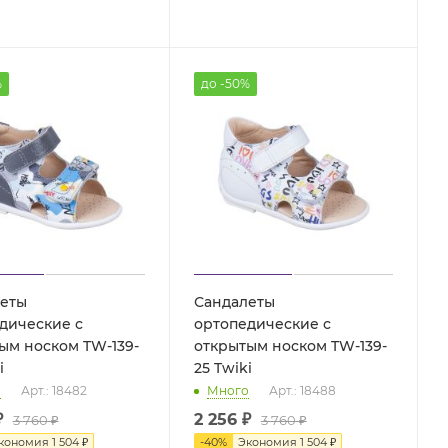
%
до -50%
еты
Сандалеты
дические с
ортопедические с
ым носком TW-139-
открытым носком TW-139-
i
25 Twiki
о
Арт.: 18482
Много
Арт.: 18488
₽
2 256 ₽
3 760 ₽
3 760 ₽
кономия
1 504 ₽
-
40
%
Экономия
1 504 ₽