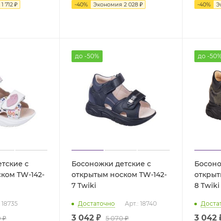
я
1 712 ₽
-
40
%
Экономия
2 028 ₽
-
40
%
Э
до -50%
до -50
тские с
Босоножки детские с
Босоно
ком TW-142-
открытым носком TW-142-
открыт
7 Twiki
8 Twiki
: 18735
Достаточно
Арт.: 18740
Доста
3 042 ₽
3 042 
 ₽
5 070 ₽