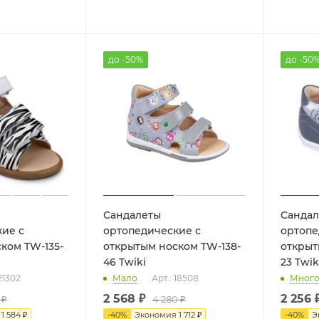
до -50%
до -50
Сандалеты
Сандал
ие с
ортопедические с
ортопе
ком TW-135-
открытым носком TW-138-
открыт
46 Twiki
23 Twik
21302
Мало
Арт.: 18508
Мног
2 568
₽
2 256 
 ₽
4 280
₽
я
1 584 ₽
-
40
%
Экономия
1 712
₽
-
40
%
Э