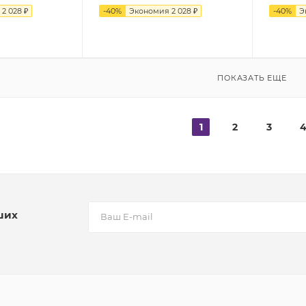
я
2 028 ₽
-
40
%
Экономия
2 028 ₽
-
40
%
Э
ПОКАЗАТЬ ЕЩЕ
1
2
3
ших