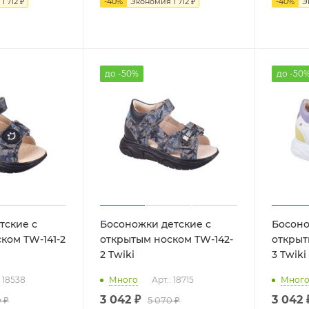
я
1 712 ₽
-
40
%
Экономия
1 712 ₽
-
40
%
Э
до -50%
до -50
тские с
Босоножки детские с
Босоно
ком TW-141-2
открытым носком TW-142-
открыт
2 Twiki
3 Twiki
: 18538
Много
Арт.: 18715
Мног
3 042 ₽
3 042 
 ₽
5 070 ₽