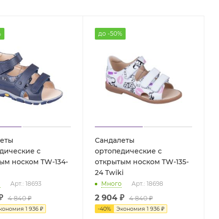
%
до -50%
еты
Сандалеты
дические с
ортопедические с
ым носком TW-134-
открытым носком TW-135-
i
24 Twiki
о
Арт.: 18693
Много
Арт.: 18698
₽
2 904 ₽
4 840 ₽
4 840 ₽
кономия
1 936 ₽
-
40
%
Экономия
1 936 ₽