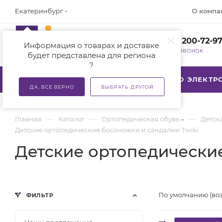
О компа
Екатеринбург
+7 (800) 200-72-9
Информация о товарах и доставке
ЗАКАЗАТЬ ЗВОНОК
будет представлена для региона
?
КАТАЛОГ
АКЦИИ
ТСР ПО ЭЛЕКТ
ДА, ВСЕ ВЕРНО
ВЫБРАТЬ ДРУГОЙ
—
—
—
Главная
Каталог
Ортопедическая обувь
Детск
Детские ортопедические босоножки и сандалии Twiki
Детские ортопедически
По умолчанию (во
ФИЛЬТР