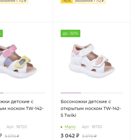
кономия
1 712 ₽
-
40
%
Экономия
1 712 ₽
%
до -50%
жки детские с
Босоножки детские с
ым носком TW-142-
открытым носком TW-142-
5 Twiki
о
Арт.: 18720
Мало
Арт.: 18730
₽
3 042 ₽
5 070 ₽
5 070 ₽