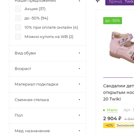
Наши предложения
Бренд:
Twik
Акция (
37
)
до -50% (
94
)
до -50%
10% при оплате онлайн (
4
)
Можно купить на WB (
2
)
Вид обуви
Возраст
Материал подкладки
Сандалии дет
открытым нос
20 Twiki
Съемная стелька
Мало
Арт.:
Пол
2 904 ₽
4 84
-
40
%
Экономи
Мед. назначение