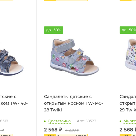
до -50%
до -50
тские с
Сандалеты детские с
Сандал
ком TW-140-
открытым носком TW-140-
открыт
28 Twiki
29 Twik
18518
Достаточно
Арт.: 18523
Мног
2 568 ₽
2 568 
 ₽
4 280 ₽