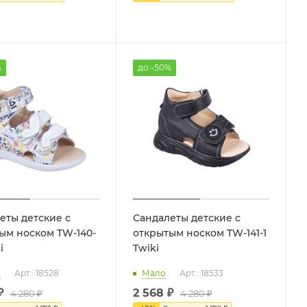
%
до -50%
еты детские с
Сандалеты детские с
ым носком TW-140-
открытым носком TW-141-1
i
Twiki
о
Арт.: 18528
Мало
Арт.: 18533
₽
2 568 ₽
4 280 ₽
4 280 ₽