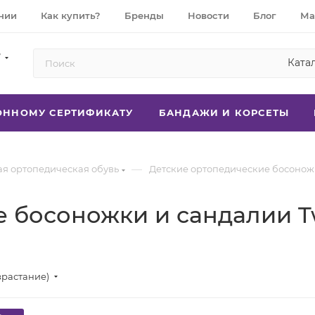
нии
Как купить?
Бренды
Новости
Блог
Ма
7
Ката
РОННОМУ СЕРТИФИКАТУ
БАНДАЖИ И КОРСЕТЫ
—
ая ортопедическая обувь
Детские ортопедические босонож
е босоножки и сандалии T
зрастание)