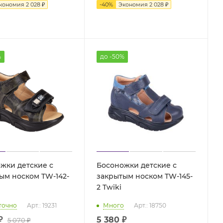
кономия
2 028 ₽
-
40
%
Экономия
2 028 ₽
%
до -50%
жки детские с
Босоножки детские с
ым носком TW-142-
закрытым носком TW-145-
2 Twiki
точно
Арт.: 19231
Много
Арт.: 18750
₽
5 380 ₽
5 070 ₽