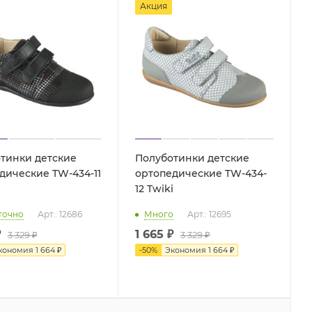
Акция
тинки детские
Полуботинки детские
дические TW-434-11
ортопедические TW-434-
12 Twiki
точно
Арт.: 12686
Много
Арт.: 12695
₽
1 665 ₽
3 329 ₽
3 329 ₽
кономия
1 664 ₽
-
50
%
Экономия
1 664 ₽