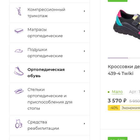
Компрессионный
трикотаж
Матрасы
ортопедические
Подушки
ортопедические
Кроссовки де
Ортопедическая
439-4 Twiki
обувь
Стельки
Мало
Арт.: 
ортопедические и
3 570 ₽
5 950
приспособления для
-
40
%
Экономи
стопы
Средства
реабилитации