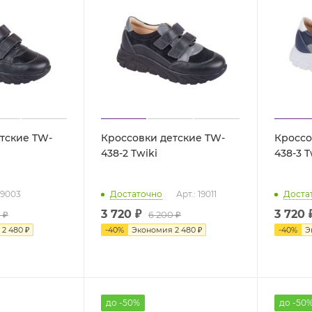
тские TW-
Кроссовки детские TW-
Кроссо
438-2 Twiki
438
 19003
Достаточно
Арт.: 19011
Доста
3 720 ₽
3 720 
 ₽
6 200 ₽
я
2 480 ₽
-
40
%
Экономия
2 480 ₽
-
40
%
Э
до -50%
до -50