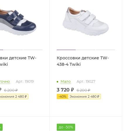
вки детские TW-
Кроссовки детские TW-
-3 Twiki
438-4 Twiki
точно
Арт.: 19019
Мало
Арт.: 19027
₽
3 720 ₽
6 200 ₽
6 200 ₽
кономия
2 480 ₽
-
40
%
Экономия
2 480 ₽
%
до -50%