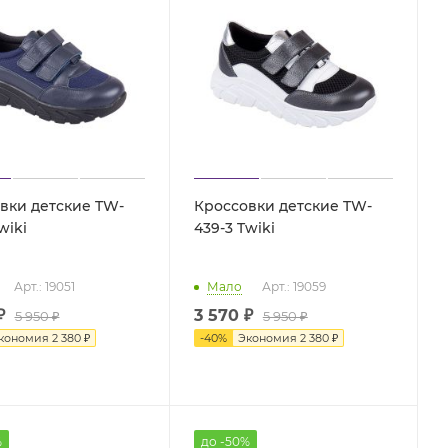
вки детские TW-
Кроссовки детские TW-
-2 Twiki
439-3 Twiki
Арт.: 19051
Мало
Арт.: 19059
₽
3 570 ₽
5 950 ₽
5 950 ₽
кономия
2 380 ₽
-
40
%
Экономия
2 380 ₽
%
до -50%