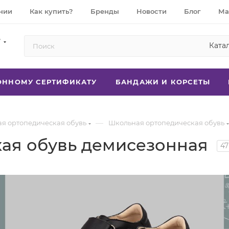
нии
Как купить?
Бренды
Новости
Блог
Ма
7
Ката
РОННОМУ СЕРТИФИКАТУ
БАНДАЖИ И КОРСЕТЫ
—
ая ортопедическая обувь
Школьная ортопедическая обувь
ая обувь демисезонная
47