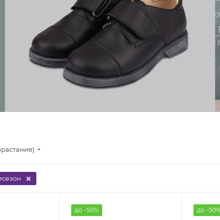
зрастание)
исезон
до -50%
до -50