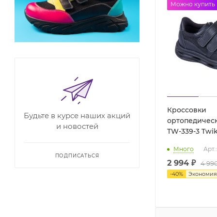
до -50%
Можно купить
Кроссовки
Будьте в курсе наших акций
ортопедичес
и новостей
TW-339-3 Tw
Много
Арт.
ПОДПИСАТЬСЯ
2 994 ₽
4 99
-
40
%
Экономи