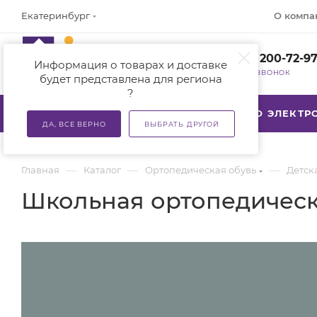
О компа
Екатеринбург
+7 (800) 200-72-9
Информация о товарах и доставке
ЗАКАЗАТЬ ЗВОНОК
будет представлена для региона
?
КАТАЛОГ
АКЦИИ
ТСР ПО ЭЛЕКТ
ДА, ВСЕ ВЕРНО
ВЫБРАТЬ ДРУГОЙ
—
—
—
Главная
Каталог
Ортопедическая обувь
Детск
Школьная ортопедическ