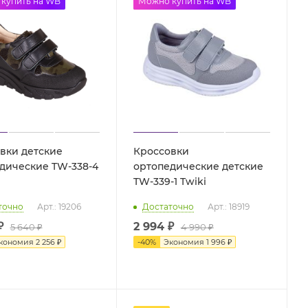
%
купить на WB
до -50%
Можно купить на WB
вки детские
Кроссовки
дические TW-338-4
ортопедические детские
TW-339-1 Twiki
точно
Арт.: 19206
Достаточно
Арт.: 18919
₽
2 994 ₽
5 640 ₽
4 990 ₽
кономия
2 256 ₽
-
40
%
Экономия
1 996 ₽