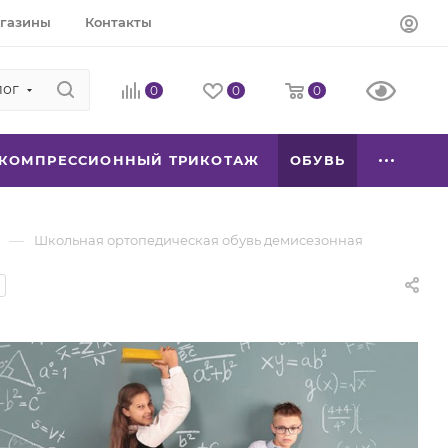
газины
Контакты
лог
0
0
0
КОМПРЕССИОННЫЙ ТРИКОТАЖ
ОБУВЬ
—
Школьная ортопедическая обувь демисезонная