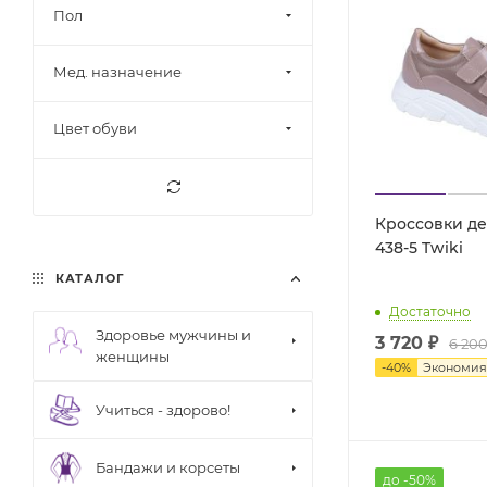
Пол
Мед. назначение
Цвет обуви
Кроссовки де
438-5 Twiki
КАТАЛОГ
Достаточно
Здоровье мужчины и
3 720
₽
6 20
женщины
-
40
%
Экономи
Учиться - здорово!
Бандажи и корсеты
до -50%