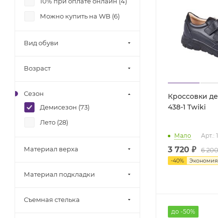
10% при оплате онлайн (
4
)
Можно купить на WB (
6
)
Вид обуви
Возраст
Сезон
Кроссовки де
438-1 Twiki
Демисезон (
73
)
Лето (
28
)
Мало
Арт.:
Материал верха
3 720 ₽
6 200
-
40
%
Экономи
Материал подкладки
Съемная стелька
до -50%