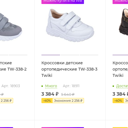
до -50%
Можно купить на WB
до -50
Можно 
тские
Кроссовки детские
Кроссо
ие TW-338-2
ортопедические TW-338-3
ортопе
Twiki
Twiki
Арт.: 18903
Много
Арт.: 18911
Доста
3 384 ₽
3 384 
 ₽
5 640 ₽
я
2 256 ₽
-
40
%
Экономия
2 256 ₽
-
40
%
Э