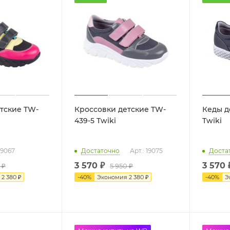
тские TW-
Кроссовки детские TW-
Кеды д
439-5 Twiki
Twiki
19067
Достаточно
Арт.: 19075
Доста
3 570 ₽
3 570
 ₽
5 950 ₽
я
2 380 ₽
-
40
%
Экономия
2 380 ₽
-
40
%
Э