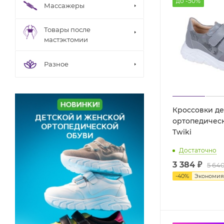
до -50%
Массажеры
Товары после
мастэктомии
Разное
Кроссовки де
ортопедическ
Twiki
Достаточно
3 384 ₽
5 640
-
40
%
Экономи