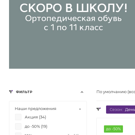
По умолчанию (во
ФИЛЬТР
Наши предложения
Сезон:
Дем
Акция (
34
)
до -50% (
19
)
до -50%