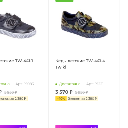
етские TW-441-1
Кеды детские TW-441-4
Twiki
точно
Арт.: 19083
Достаточно
Арт.: 19221
₽
3 570 ₽
5 950
₽
5 950 ₽
кономия
2 380
₽
-
40
%
Экономия
2 380 ₽