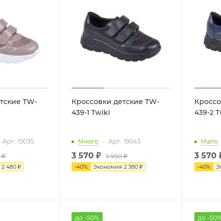
тские TW-
Кроссовки детские TW-
Кроссо
439-1 Twiki
439
Арт.: 19035
Много
Арт.: 19043
Мало
3 570 ₽
3 570 
0
₽
5 950 ₽
я
2 480
₽
-
40
%
Экономия
2 380 ₽
-
40
%
Э
до -50%
до -50