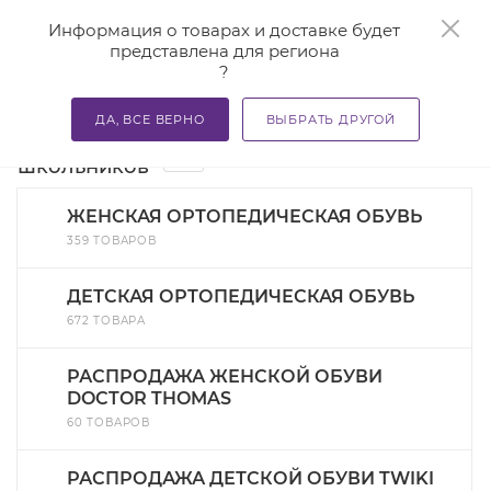
0
Информация о товарах и доставке будет
представлена для региона
?
—
—
—
Главная
Каталог
Ортопедическая обувь
Ортопеди
ДА, ВСЕ ВЕРНО
ВЫБРАТЬ ДРУГОЙ
Ортопедическая обувь для
148
школьников
ЖЕНСКАЯ ОРТОПЕДИЧЕСКАЯ ОБУВЬ
359 ТОВАРОВ
ДЕТСКАЯ ОРТОПЕДИЧЕСКАЯ ОБУВЬ
672 ТОВАРА
РАСПРОДАЖА ЖЕНСКОЙ ОБУВИ
DOCTOR THOMAS
60 ТОВАРОВ
РАСПРОДАЖА ДЕТСКОЙ ОБУВИ TWIKI