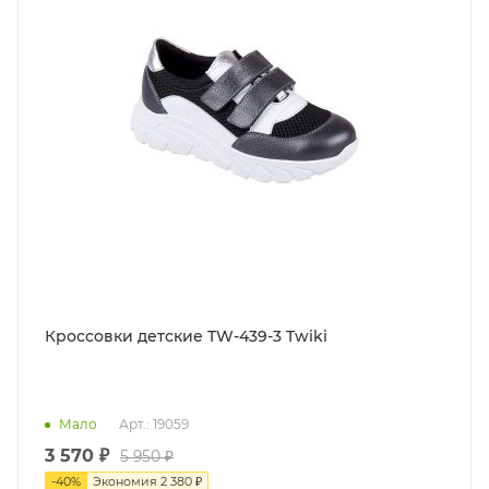
Кроссовки детские TW-439-3 Twiki
Мало
Арт.: 19059
3 570 ₽
5 950 ₽
-
40
%
Экономия
2 380 ₽