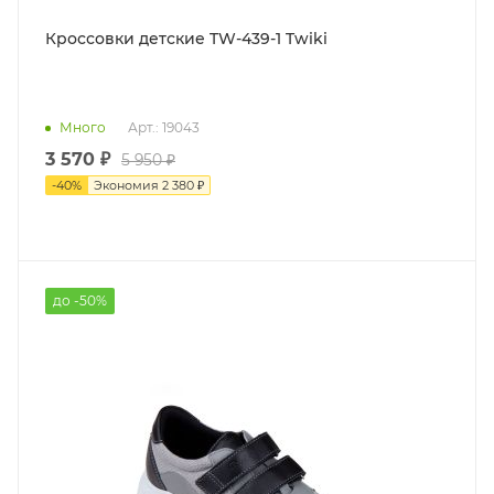
Кроссовки детские TW-439-1 Twiki
Много
Арт.: 19043
3 570 ₽
5 950 ₽
-
40
%
Экономия
2 380 ₽
до -50%