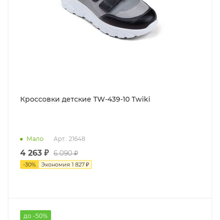
Кроссовки детские TW-439-10 Twiki
Мало
Арт.: 21648
4 263 ₽
6 090 ₽
-
30
%
Экономия
1 827 ₽
до -50%