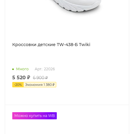
Кроссовки детские TW-438-Б Twiki
Много
Арт.: 22026
5 520 ₽
6 900 ₽
-
20
%
Экономия
1 380 ₽
до -50%
Можно купить на WB