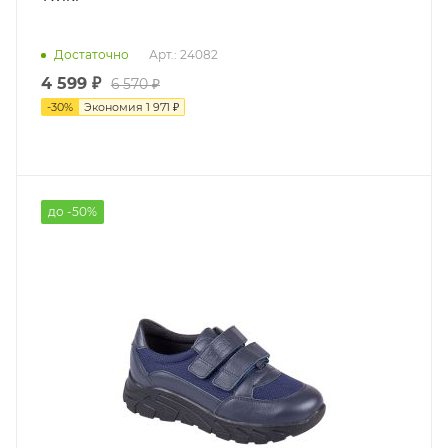
Достаточно
Арт.: 24082
4 599 ₽
6 570 ₽
-
30
%
Экономия
1 971 ₽
до -50%