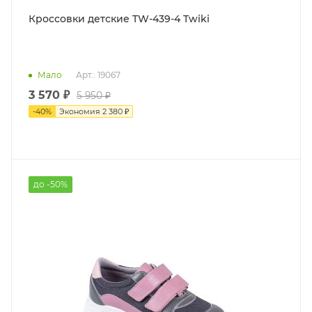
Кроссовки детские TW-439-4 Twiki
Мало
Арт.: 19067
3 570 ₽
5 950 ₽
-
40
%
Экономия
2 380 ₽
до -50%