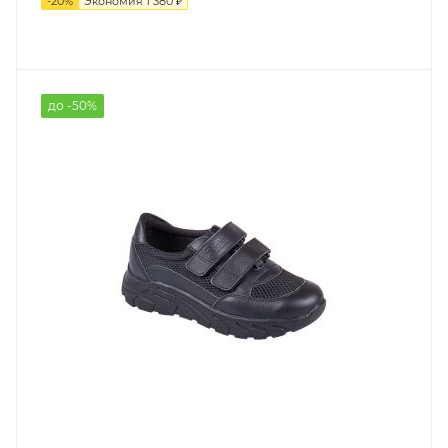
-
20
%
Экономия
1 380 ₽
до -50%