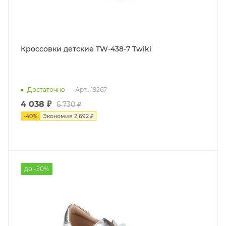
Кроссовки детские TW-438-7 Twiki
Достаточно
Арт.: 19267
4 038 ₽
6 730 ₽
-
40
%
Экономия
2 692 ₽
до -50%