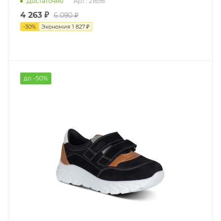
Достаточно
Арт.: 21656
4 263 ₽
6 090 ₽
-
30
%
Экономия
1 827 ₽
до -50%