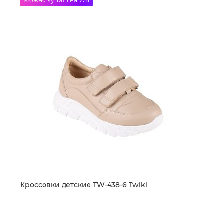
до -50%
Можно купить на WB
Кроссовки детские TW-438-6 Twiki