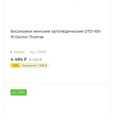
Босоножки женские ортопедические DTD-100-
19 Doctor Thomas
Много
Арт.: 22961
4 494 ₽
6 420 ₽
-
30
%
Экономия
1 926 ₽
до -50%