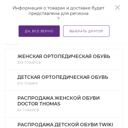
0
Информация о товарах и доставке будет
представлена для региона
?
—
—
—
Главная
Каталог
Ортопедическая обувь
Ортопеди
ДА, ВСЕ ВЕРНО
ВЫБРАТЬ ДРУГОЙ
Ортопедическая обувь для женщин
184
ЖЕНСКАЯ ОРТОПЕДИЧЕСКАЯ ОБУВЬ
359 ТОВАРОВ
ДЕТСКАЯ ОРТОПЕДИЧЕСКАЯ ОБУВЬ
672 ТОВАРА
РАСПРОДАЖА ЖЕНСКОЙ ОБУВИ
DOCTOR THOMAS
60 ТОВАРОВ
РАСПРОДАЖА ДЕТСКОЙ ОБУВИ TWIKI