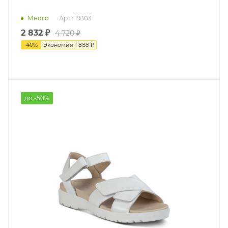
Много
Арт.: 19303
2 832 ₽
4 720 ₽
-
40
%
Экономия
1 888 ₽
до -50%