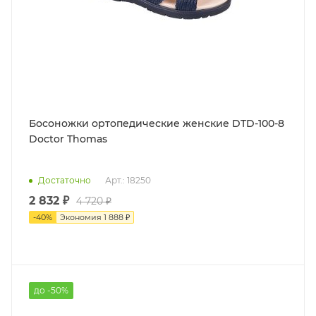
Босоножки ортопедические женские DTD-100-8
Doctor Thomas
Достаточно
Арт.: 18250
2 832 ₽
4 720 ₽
-
40
%
Экономия
1 888 ₽
до -50%