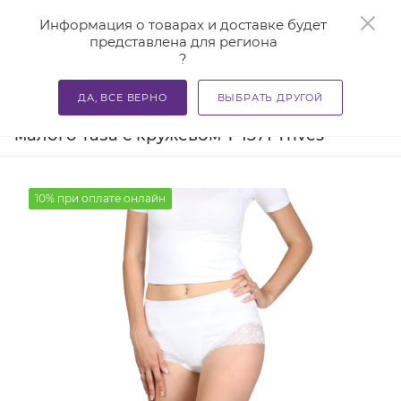
0
Информация о товарах и доставке будет
представлена для региона
?
—
—
—
Главная
Каталог
Бандажи и корсеты
Бандажи ме
ДА, ВСЕ ВЕРНО
ВЫБРАТЬ ДРУГОЙ
Бандаж при опущении органов
малого таза с кружевом Т-1371 Trives
10% при оплате онлайн