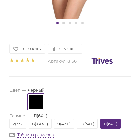
ОТЛОЖИТЬ
СРАВНИТЬ
Артикул:
8166
Цвет
—
черный
Размер
—
11(6XL)
2(XS)
8(XXXL)
9(4XL)
10(5XL)
11(6XL)
Таблица размеров