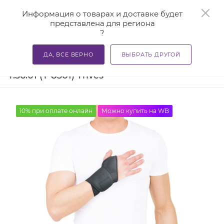
0
Информация о товарах и доставке будет
представлена для региона
?
—
—
—
Главная
Каталог
Бандажи и корсеты
Ортезы и ба
ДА, ВСЕ ВЕРНО
ВЫБРАТЬ ДРУГОЙ
Бандаж на лучезапястный сустав
Т.36.01 (Т-8301) Trives
10% при оплате онлайн
Можно купить на WB