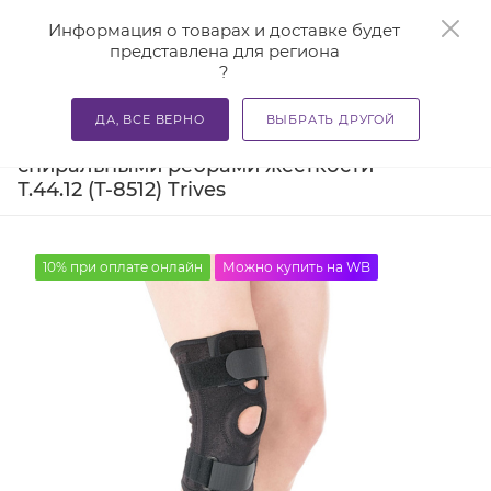
0
Информация о товарах и доставке будет
представлена для региона
?
—
—
—
Главная
Каталог
Бандажи и корсеты
Ортезы и ба
ДА, ВСЕ ВЕРНО
ВЫБРАТЬ ДРУГОЙ
Бандаж на коленный сустав со
спиральными ребрами жесткости
Т.44.12 (Т-8512) Trives
10% при оплате онлайн
Можно купить на WB