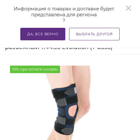
0
Информация о товарах и доставке будет
представлена для региона
?
—
—
—
Главная
Каталог
Бандажи и корсеты
Ортезы и ба
ДА, ВСЕ ВЕРНО
ВЫБРАТЬ ДРУГОЙ
Коленный бандаж компрессионный
разъемный Т.44.93 Evolution (Т-8593)
10% при оплате онлайн