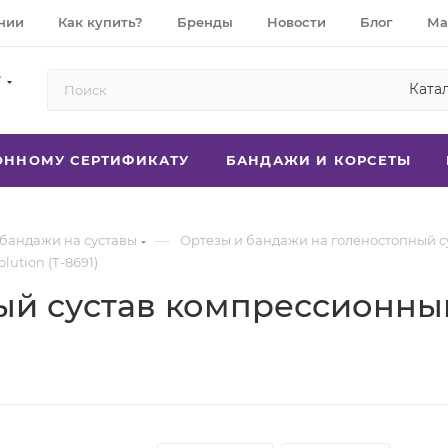
нии
Как купить?
Бренды
Новости
Блог
Ма
7
Ката
РОННОМУ СЕРТИФИКАТУ
БАНДАЖИ И КОРСЕТЫ
—
 бандажи на суставы
Ортезы и бандажи на голеностопный с
ution (Т-8691)
й сустав компрессионный Т