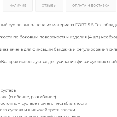
НАЛИЧИЕ
ОТЗЫВЫ
ОПЛАТА И ДОСТАВКА
ый сустав выполнена из материала FORTIS S-Tex, обла
кости по боковым поверхностям изделия (4 шт.) необх
дназначена для фиксации бандажа и регулирования сил
«Велкро» используются для усиления фиксирующих свой
сустава
ве (сгибание, разгибание)
остопном суставе при его нестабильности
го сустава и в нижней трети голени
опного сустава и нижней трети голени