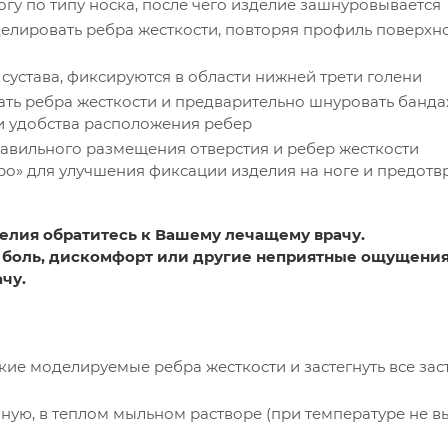
огу по типу носка, после чего изделие зашнуровывается
елировать ребра жесткости, повторяя профиль поверхн
сустава, фиксируются в области нижней трети голени
ть ребра жесткости и предварительно шнуровать банда
 и удобства расположения ребер
равильного размещения отверстия и ребер жесткости
кро» для улучшения фиксации изделия на ноге и предот
елия обратитесь к Вашему лечащему врачу.
 боль, дискомфорт или другие неприятные ощущения
чу.
ие моделируемые ребра жесткости и застегнуть все зас
чную, в теплом мыльном растворе (при температуре не 