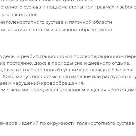
стопного сустава и подъема стопы при травмах и забол
днюю часть стопы
й голеностопного сустава и пяточной области
ри занятиях спортом и активном образе жизни
в день. В реабилитационном и послеоперационном пери
е постоянно, даже в периоды сна и дневного отдыха.
ндажа на голеностопный сустав через каждые 5-6 часов
 20-30 минут, полностью сняв изделие или распустив шн
ций и нарушений кровообращения.
ем с венами перед использованием изделия необходим
змеров изделий по окружности голеностопного сустава