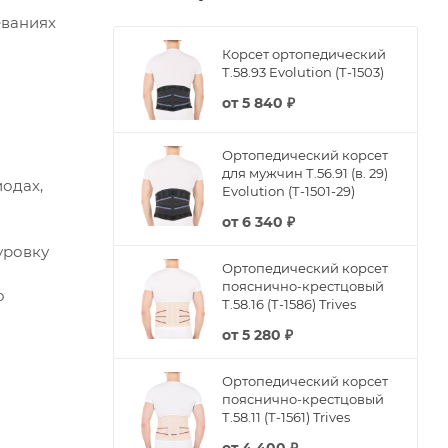
еваниях
Корсет ортопедический
Т.58.93 Evolution (Т-1503)
от
5 840 ₽
Ортопедический корсет
для мужчин Т.56.91 (в. 29)
одах,
Evolution (Т-1501-29)
от
6 340 ₽
уровку
Ортопедический корсет
пояснично-крестцовый
о
Т.58.16 (Т-1586) Trives
от
5 280 ₽
Ортопедический корсет
пояснично-крестцовый
Т.58.11 (Т-1561) Trives
от
4 400 ₽