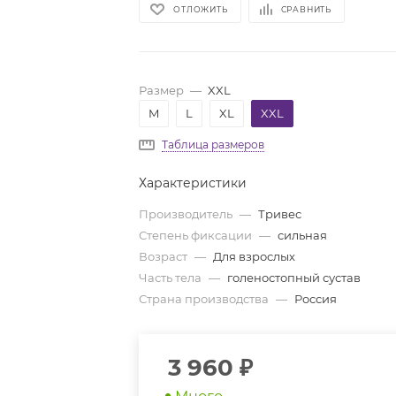
ОТЛОЖИТЬ
СРАВНИТЬ
Размер
—
XXL
M
L
XL
XXL
Таблица размеров
Характеристики
Производитель
—
Тривес
Степень фиксации
—
сильная
Возраст
—
Для взрослых
Часть тела
—
голеностопный сустав
Страна производства
—
Россия
3 960
₽