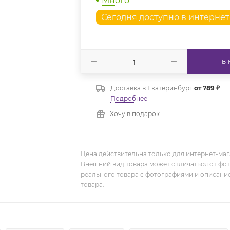
Много
Сегодня доступно в интерне
В
Доставка в
Екатеринбург
от 789 ₽
Подробнее
Хочу в подарок
Цена действительна только для интернет-мага
Внешний вид товара может отличаться от фо
реального товара с фотографиями и описание
товара.