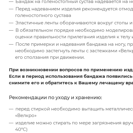
Бандаж на голеностопный сустав надевается на н
Перед надеванием изделия рекомендуется отмод
голеностопного сустава
Эластичные ленты оборачиваются вокруг стопы и 
В обязательном порядке необходимо моделирова
оценки правильности прилегания изделия к телу
После примерки и надевания бандажа на ногу, п
необходимо застегнуть ленты с застежками «Вел
его сползания при движении.
При возникновении вопросов по применению изд
Если в период использования бандажа появились
снимите его и обратитесь к Вашему лечащему вра
Рекомендации по уходу и хранению:
перед стиркой необходимо вытащить металлическ
«Велкро»
изделие можно стирать по мере загрязнения вру
40°С)