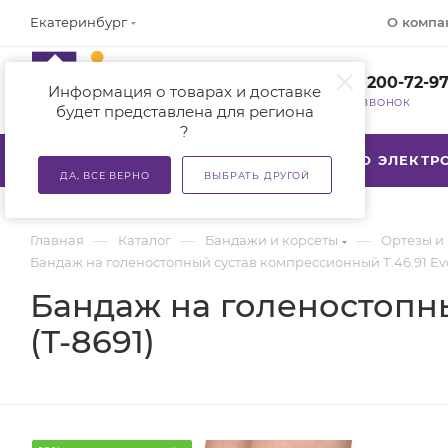
О компа
Екатеринбург
+7 (800) 200-72-9
Информация о товарах и доставке
ЗАКАЗАТЬ ЗВОНОК
будет представлена для региона
?
КАТАЛОГ
АКЦИИ
ТСР ПО ЭЛЕКТ
ДА, ВСЕ ВЕРНО
ВЫБРАТЬ ДРУГОЙ
—
—
—
Главная
Каталог
Бандажи и корсеты
Ортезы и
Бандаж на голеностопный сустав компрессионный Т.46.91 Evol
Бандаж на голеностопны
(Т-8691)