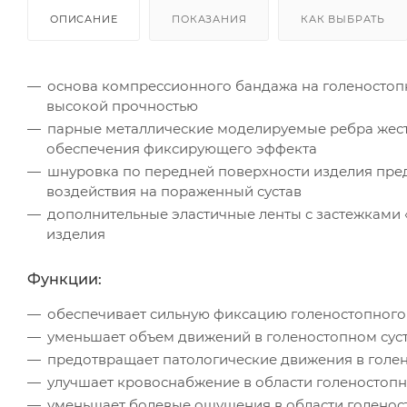
ОПИСАНИЕ
ПОКАЗАНИЯ
КАК ВЫБРАТЬ
основа компрессионного бандажа на голеностопн
высокой прочностью
парные металлические моделируемые ребра жест
обеспечения фиксирующего эффекта
шнуровка по передней поверхности изделия пре
воздействия на пораженный сустав
дополнительные эластичные ленты с застежками 
изделия
Функции:
обеспечивает сильную фиксацию голеностопного 
уменьшает объем движений в голеностопном суста
предотвращает патологические движения в голен
улучшает кровоснабжение в области голеностопно
уменьшает болевые ощущения в области голеност