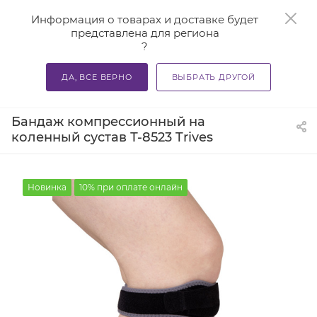
Информация о товарах и доставке будет
представлена для региона
?
0
ДА, ВСЕ ВЕРНО
ВЫБРАТЬ ДРУГОЙ
—
—
—
Главная
Каталог
Бандажи и корсеты
Ортезы и ба
Бандаж компрессионный на
коленный сустав Т-8523 Trives
Новинка
10% при оплате онлайн