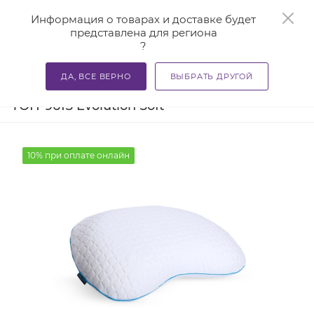
0
Информация о товарах и доставке будет
представлена для региона
?
—
—
—
Главная
Каталог
Подушки ортопедические
Подуш
ДА, ВСЕ ВЕРНО
ВЫБРАТЬ ДРУГОЙ
Подушка ортопедическая для сна
ТОП-961S Evolution Soft
10% при оплате онлайн