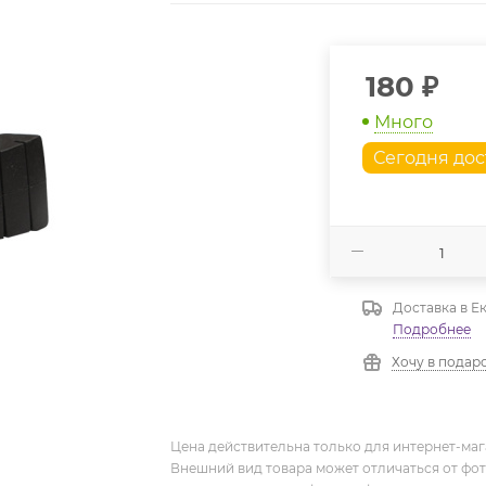
180
₽
Много
Сегодня дос
Доставка в
Е
Подробнее
Хочу в подар
Цена действительна только для интернет-мага
Внешний вид товара может отличаться от фо