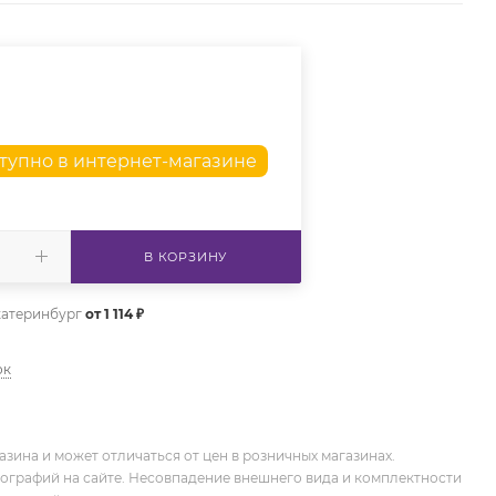
тупно в интернет-магазине
В КОРЗИНУ
катеринбург
от 1 114 ₽
ок
зина и может отличаться от цен в розничных магазинах.
тографий на сайте. Несовпадение внешнего вида и комплектности