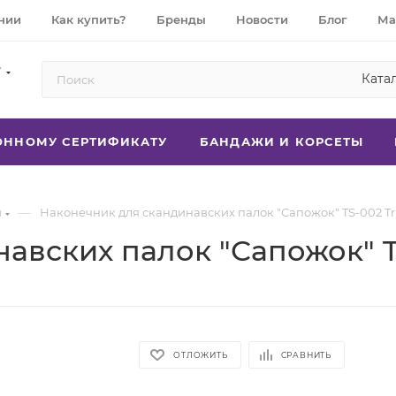
нии
Как купить?
Бренды
Новости
Блог
Ма
7
Ката
РОННОМУ СЕРТИФИКАТУ
БАНДАЖИ И КОРСЕТЫ
—
и
Наконечник для скандинавских палок "Сапожок" TS-002 Tr
авских палок "Сапожок" TS
ОТЛОЖИТЬ
СРАВНИТЬ