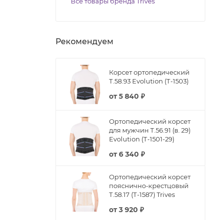
Все товары бренда Trives
Рекомендуем
Корсет ортопедический
Т.58.93 Evolution (Т-1503)
от
5 840 ₽
Ортопедический корсет
для мужчин Т.56.91 (в. 29)
Evolution (Т-1501-29)
от
6 340 ₽
Ортопедический корсет
пояснично-крестцовый
Т.58.17 (Т-1587) Trives
от
3 920 ₽