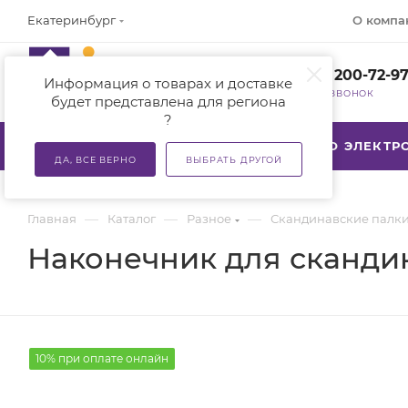
О компа
Екатеринбург
+7 (800) 200-72-9
Информация о товарах и доставке
ЗАКАЗАТЬ ЗВОНОК
будет представлена для региона
?
КАТАЛОГ
АКЦИИ
ТСР ПО ЭЛЕКТ
ДА, ВСЕ ВЕРНО
ВЫБРАТЬ ДРУГОЙ
—
—
—
Главная
Каталог
Разное
Скандинавские палк
Наконечник для скандин
10% при оплате онлайн