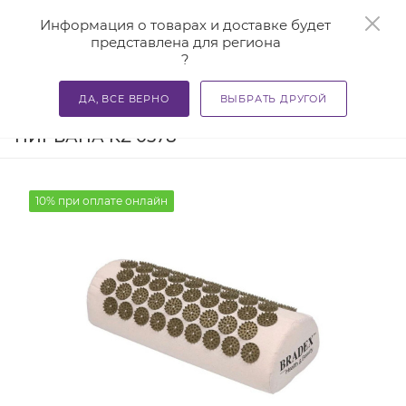
0
Информация о товарах и доставке будет
представлена для региона
?
—
—
—
Главная
Каталог
Массажеры
Акупунктурные мас
ДА, ВСЕ ВЕРНО
ВЫБРАТЬ ДРУГОЙ
Валик акупунктурный BRADEX
НИРВАНА KZ 0578
10% при оплате онлайн