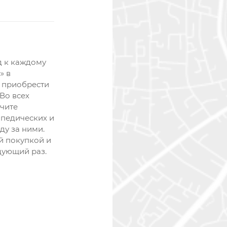
д к каждому
» в
е приобрести
Во всех
чите
педических и
ду за ними.
й покупкой и
дующий раз.