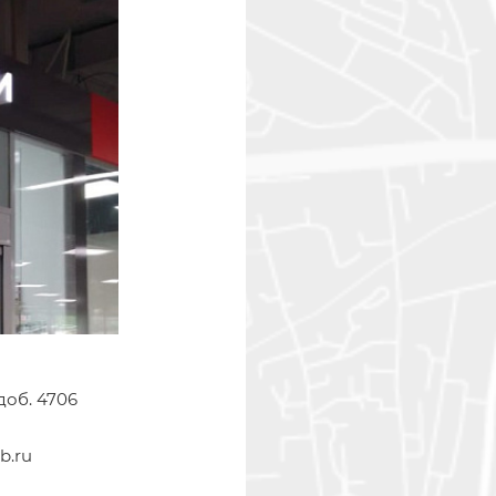
доб. 4706
b.ru