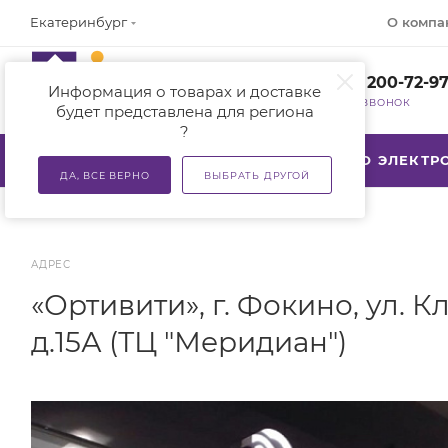
О компа
Екатеринбург
+7 (800) 200-72-9
Информация о товарах и доставке
ЗАКАЗАТЬ ЗВОНОК
будет представлена для региона
?
КАТАЛОГ
АКЦИИ
ТСР ПО ЭЛЕКТ
ДА, ВСЕ ВЕРНО
ВЫБРАТЬ ДРУГОЙ
АДРЕС
«Ортивити», г. Фокино, ул. К
д.15А (ТЦ "Меридиан")