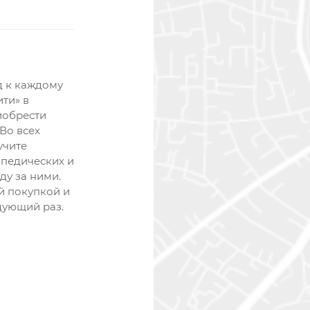
д к каждому
ти» в
иобрести
Во всех
учите
педических и
ду за ними.
й покупкой и
дующий раз.