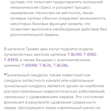
суставе, что помогает предотвратить излишний
механический стресс и ускоряет процесс
заживления. Несмотря на жесткость, такие
лучевые ортезы обычно сохраняют возможность
некоторых базовых функций захвата, что
позволяет выполнять необходимые действия без
дополнительной травмы.
В каталоге Тривес вам могут подойти модели
лучезапястных жестких ортезов:
Т.36.91R
,
Т-8392
,
Т-8391R
, а также бандажи с анатомическими
шинами:
Т-8309R
,
Т.36.11L
,
Т.36.08L
.
*
Туннельный синдром, также известный как
синдром запястного канала или карпальный
туннельный синдром, является одним из наиболее
распространённых неврологических заболеваний,
связанных с сдавливанием нервов
. Это состояние
возникает в результате сдавления срединного
нерва, проходящего через карпальный канал на