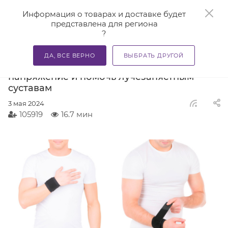
0
Информация о товарах и доставке будет
представлена для региона
?
—
—
Главная
Блог
Бандаж на запястье - как снять напряж
ДА, ВСЕ ВЕРНО
ВЫБРАТЬ ДРУГОЙ
Бандаж на запястье - как снять
напряжение и помочь лучезапястным
суставам
3 мая 2024
105919
16.7 мин