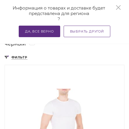
0
Информация о товарах и доставке будет
представлена для региона
?
—
—
—
Главная
Каталог
Бандажи и корсеты
Бандажи ме
ДА, ВСЕ ВЕРНО
ВЫБРАТЬ ДРУГОЙ
Бандажи противогрыжевые цвет
1
черный
ФИЛЬТР