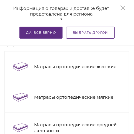
0
Информация о товарах и доставке будет
представлена для региона
?
—
—
—
Главная
Каталог
Матрасы ортопедические
Матрас
ДА, ВСЕ ВЕРНО
ВЫБРАТЬ ДРУГОЙ
Матрасы ортопедические Evolution
2
Матрасы ортопедические жесткие
Матрасы ортопедические мягкие
Матрасы ортопедические средней
жесткости