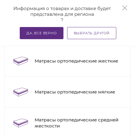
0
Информация о товарах и доставке будет
представлена для региона
?
—
—
—
Главная
Каталог
Матрасы ортопедические
Матра
ДА, ВСЕ ВЕРНО
ВЫБРАТЬ ДРУГОЙ
8
Матрасы ортопедические 160х200
Матрасы ортопедические жесткие
Матрасы ортопедические мягкие
Матрасы ортопедические средней
жесткости