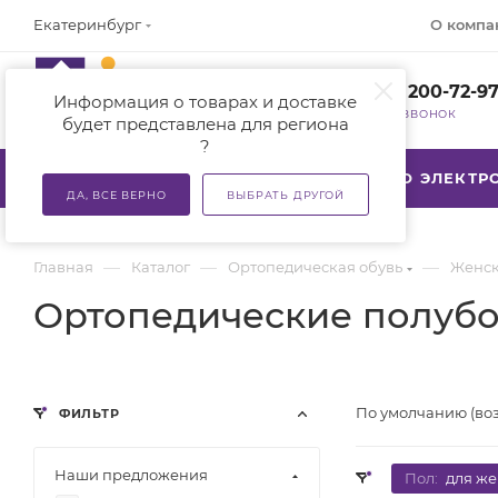
О компа
Екатеринбург
+7 (800) 200-72-9
Информация о товарах и доставке
ЗАКАЗАТЬ ЗВОНОК
будет представлена для региона
?
КАТАЛОГ
АКЦИИ
ТСР ПО ЭЛЕКТ
ДА, ВСЕ ВЕРНО
ВЫБРАТЬ ДРУГОЙ
—
—
—
Главная
Каталог
Ортопедическая обувь
Женск
Ортопедические полуб
По умолчанию (во
ФИЛЬТР
Наши предложения
Пол:
для ж