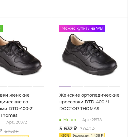
%
до -50%
Можно купить на WB
вки женские
Женские ортопедические
дические со
кроссовки DTD-400-Ч
ми DTD-400-21
DOCTOR THOMAS
 Thomas
Много
Арт.: 21978
о
Арт.: 20972
5 632 ₽
7 040 ₽
₽
6 750
₽
-
20
%
Экономия
1 408 ₽