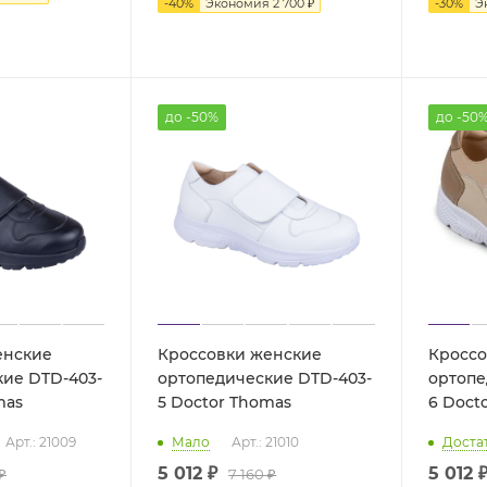
-
40
%
Экономия
2 700 ₽
-
30
%
Э
до -50%
до -50
енские
Кроссовки женские
Кроссо
ие DTD-403-
ортопедические DTD-403-
ортопе
mas
5 Doctor Thomas
6 Doc
Арт.: 21009
Мало
Арт.: 21010
Доста
5 012 ₽
5 012 
₽
7 160 ₽