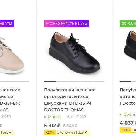
 на WB
до -50%
Можно купить на WB
до -50
 женские
Полуботинки женские
Полубо
кие со
ортопедические со
ортопе
D-351-БЖ
шнурками DTD-351-Ч
1 Doct
MAS
DOCTOR THOMAS
Доста
: 21960
Много
Арт.: 21969
4 837 
5 312 ₽
 ₽
6 640 ₽
-
30
%
Э
я
1 328 ₽
-
20
%
Экономия
1 328 ₽