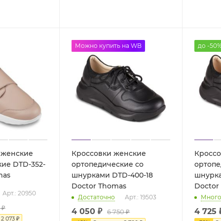
до -50%
Можно купить на WB
до -50
 женские
Кроссовки женские
Кроссо
ие DTD-352-
ортопедические со
ортопе
mas
шнурками DTD-400-18
шнурка
Doctor Thomas
Doctor
Арт.: 20950
Достаточно
Арт.: 19503
Мног
₽
4 050 ₽
4 725
6 750 ₽
я
2 073
₽