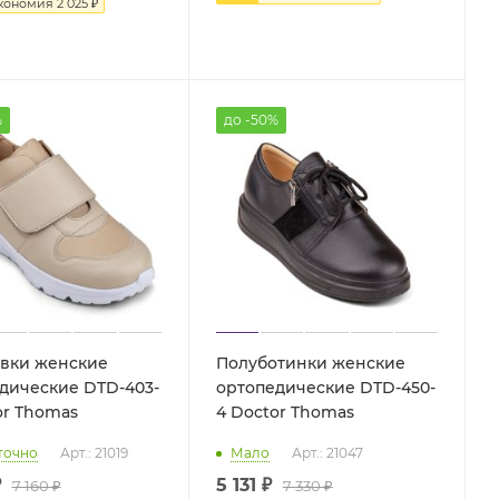
кономия
2 025
₽
%
до -50%
вки женские
Полуботинки женские
дические DTD-403-
ортопедические DTD-450-
tor Thomas
4 Doctor Thomas
точно
Арт.: 21019
Мало
Арт.: 21047
₽
5 131 ₽
7 160 ₽
7 330 ₽