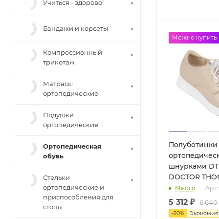
Учиться - здорово!
Бандажи и корсеты
до -50%
Можно купить
Компрессионный
трикотаж
Матрасы
ортопедические
Подушки
ортопедические
Полуботинки
Ортопедическая
ортопедичес
обувь
шнурками DT
DOCTOR THO
Стельки
ортопедические и
Много
Арт.
приспособления для
5 312 ₽
6 640
стопы
-
20
%
Экономи