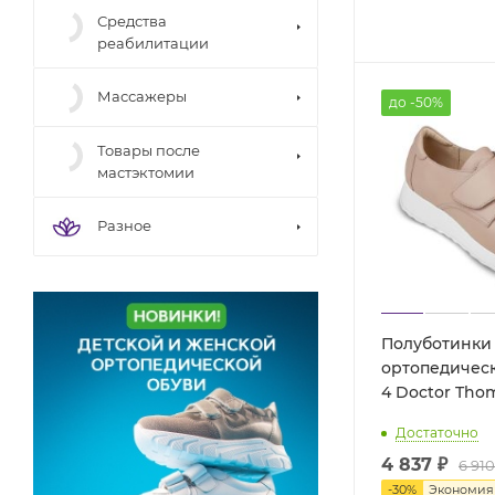
Средства
реабилитации
Массажеры
до -50%
Товары после
мастэктомии
Разное
Полуботинки
ортопедическ
4 Doctor Tho
Достаточно
4 837
₽
6 910
-
30
%
Экономи