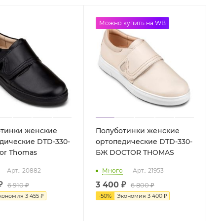
Акция
Можно купить на WB
тинки женские
Полуботинки женские
дические DTD-330-
ортопедические DTD-330-
ctor Thomas
БЖ DOCTOR THOMAS
Арт.: 20882
Много
Арт.: 21953
₽
3 400 ₽
6 910 ₽
6 800 ₽
кономия
3 455 ₽
-
50
%
Экономия
3 400 ₽