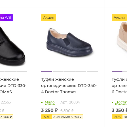
 на WB
Акция
Акция
 женские
Туфли женские
Туфли 
ие DTD-330-
ортопедические DTD-340-
ортопе
HOMAS
4 Doctor Thomas
6 Doc
: 22565
Мало
Арт.: 20894
Доста
3 250 ₽
3 250 
0 ₽
6 500 ₽
я
3 400 ₽
-
50
%
Экономия
3 250 ₽
-
50
%
Э