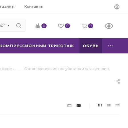
газины
Контакты
лог
0
0
0
КОМПРЕССИОННЫЙ ТРИКОТАЖ
ОБУВЬ
—
енские
Ортопедические полуботинки для женщин