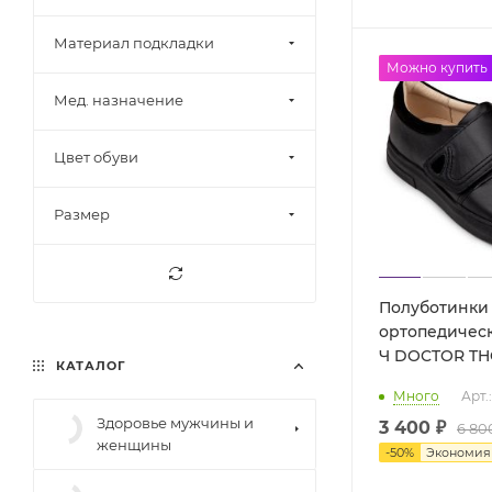
Материал подкладки
Акция
Можно купить
Мед. назначение
Цвет обуви
Размер
Полуботинки
ортопедическ
Ч DOCTOR T
КАТАЛОГ
Много
Арт.
Здоровье мужчины и
3 400 ₽
6 80
женщины
-
50
%
Экономи