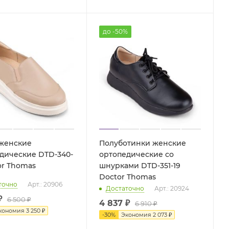
до -50%
женские
Полуботинки женские
дические DTD-340-
ортопедические со
tor Thomas
шнурками DTD-351-19
Doctor Thomas
точно
Арт.: 20906
Достаточно
Арт.: 20924
₽
6 500 ₽
4 837 ₽
6 910 ₽
кономия
3 250 ₽
-
30
%
Экономия
2 073 ₽