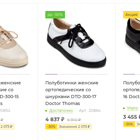
до -50%
Акция
 женские
Полуботинки женские
Полубо
кие со
ортопедические со
ортопе
-300-15
шнурками DTD-300-17
16 Do
s
Doctor Thomas
Мало
 20852
Достаточно
Арт.: 20864
3 455 
4 837
₽
₽
6 910
₽
-
50
%
Э
я
2 073
₽
-
30
%
Экономия
2 073
₽