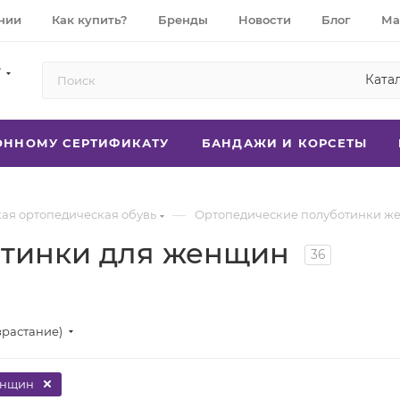
нии
Как купить?
Бренды
Новости
Блог
Ма
7
Ката
РОННОМУ СЕРТИФИКАТУ
БАНДАЖИ И КОРСЕТЫ
—
ая ортопедическая обувь
Ортопедические полуботинки ж
отинки для женщин
36
зрастание)
енщин