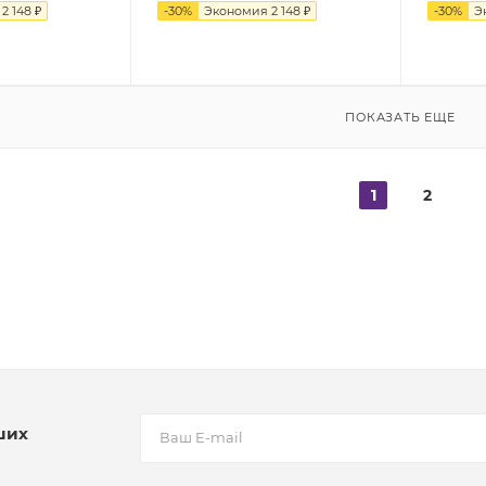
я
2 148 ₽
-
30
%
Экономия
2 148 ₽
-
30
%
Э
ПОКАЗАТЬ ЕЩЕ
1
2
ших