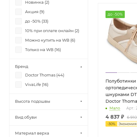
Новинка (
2
)
Акция (
9
)
до -50%
до -50% (
33
)
10% при оплате онлайн (
2
)
Можно купить на WB (
6
)
Только на WB (
16
)
Бренд
Doctor Thomas (
44
)
Полуботинки
VivaLife (
16
)
ортопедичес
шнурками DTD
Doctor Thoma
Высота подошвы
Мало
Арт.:
4 837
₽
Вид обуви
6 910
-
30
%
Экономи
Материал верха