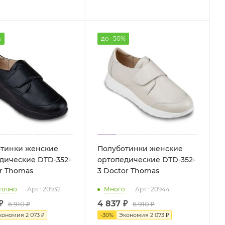
%
до -50%
тинки женские
Полуботинки женские
дические DTD-352-
ортопедические DTD-352-
or Thomas
3 Doctor Thomas
точно
Арт.: 20932
Много
Арт.: 20944
₽
4 837
₽
6 910 ₽
6 910
₽
кономия
2 073 ₽
-
30
%
Экономия
2 073
₽