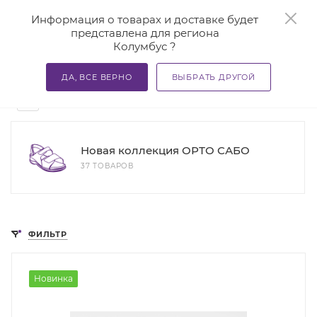
0
Информация о товарах и доставке будет
представлена для региона
Колумбус ?
—
—
—
Главная
Каталог
Ортопедическая обувь
Женская 
ДА, ВСЕ ВЕРНО
ВЫБРАТЬ ДРУГОЙ
Ортопедические сабо Doctor Thomas
58
Новая коллекция ОРТО САБО
37 ТОВАРОВ
ФИЛЬТР
Новинка