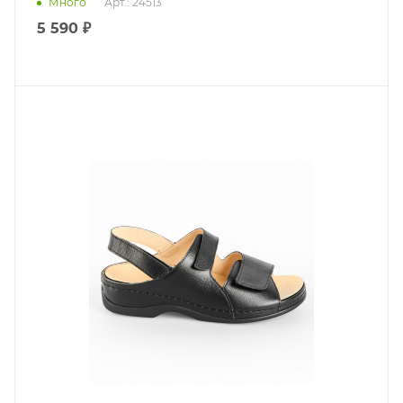
Много
Арт.: 24513
5 590 ₽