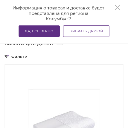
0
Информация о товарах и доставке будет
представлена для региона
Колумбус ?
—
—
—
Главная
Каталог
Подушки ортопедические
Ортоп
ДА, ВСЕ ВЕРНО
ВЫБРАТЬ ДРУГОЙ
Ортопедические подушки с эффектом
5
памяти для детей
ФИЛЬТР