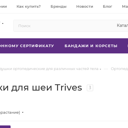
нии
Как купить?
Бренды
Новости
Блог
Ма
7
Ката
РОННОМУ СЕРТИФИКАТУ
БАНДАЖИ И КОРСЕТЫ
—
душки ортопедические для различных частей тела
Ортопед
и для шеи Trives
3
зрастание)