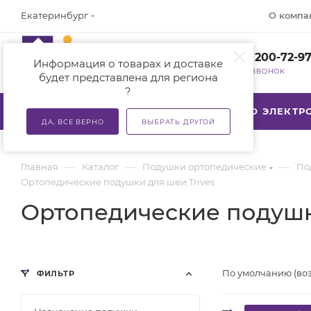
О компа
Екатеринбург
+7 (800) 200-72-9
Информация о товарах и доставке
ЗАКАЗАТЬ ЗВОНОК
будет представлена для региона
?
КАТАЛОГ
АКЦИИ
ТСР ПО ЭЛЕКТ
ДА, ВСЕ ВЕРНО
ВЫБРАТЬ ДРУГОЙ
—
—
—
Главная
Каталог
Подушки ортопедические
По
Ортопедические подушки для шеи Trives
Ортопедические подушк
По умолчанию (во
ФИЛЬТР