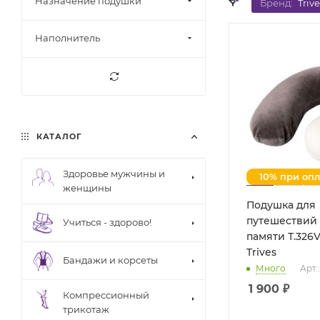
Назначение подушки
Бренд:
Trive
Наполнитель
КАТАЛОГ
Здоровье мужчины и
10% при оп
женщины
Подушка для
путешествий
Учиться - здорово!
памяти Т.326V
Trives
Бандажи и корсеты
Много
Арт.
1 900
₽
Компрессионный
трикотаж