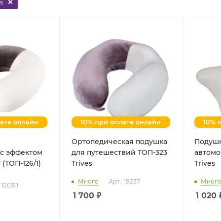
s
лате онлайн
10% при оплате онлайн
10% 
Ортопедическая подушка
Подушк
 с эффектом
для путешествий ТОП-323
автомо
 (ТОП-126/1)
Trives
Trives
Много
Арт.: 18237
Мног
: 12030
1 700
₽
1 020