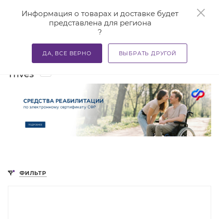
0
Информация о товарах и доставке будет
представлена для региона
?
—
—
—
Главная
Каталог
Средства реабилитации
Дополн
ДА, ВСЕ ВЕРНО
ВЫБРАТЬ ДРУГОЙ
Дополнительные приспособления
4
Trives
ФИЛЬТР