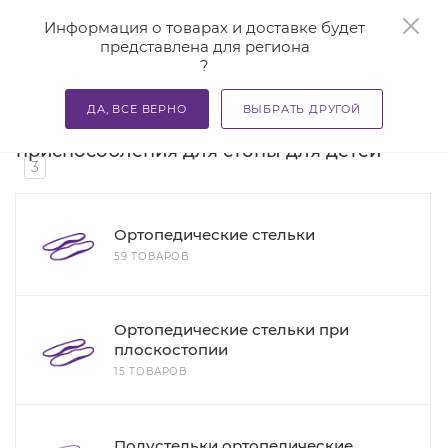
0
Информация о товарах и доставке будет
представлена для региона
?
—
—
Главная
Каталог
Стельки ортопедические и приспосо
ДА, ВСЕ ВЕРНО
ВЫБРАТЬ ДРУГОЙ
Стельки ортопедические и
приспособления для стопы для детей
3
Ортопедические стельки
59 ТОВАРОВ
Ортопедические стельки при
плоскостопии
15 ТОВАРОВ
Полустельки ортопедические