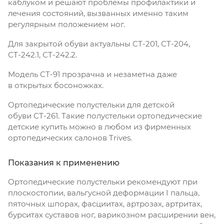
каблуком и решают проблемы профилактики и
лечения состояний, вызванных именно таким
регулярным положением ног.
Для закрытой обуви актуальны СТ-201, СТ-204,
СТ-242.1, СТ-242.2.
Модель СТ-91 прозрачна и незаметна даже
в открытых босоножках.
Ортопедические полустельки для детской
обуви СТ-261. Такие полустельки ортопедические
детские купить можно в любом из фирменных
ортопедических салонов Trives.
Показания к применению
Ортопедические полустельки рекомендуют при
плоскостопии, вальгусной деформации I пальца,
пяточных шпорах, фасциитах, артрозах, артритах,
бурситах суставов ног, варикозном расширении вен,