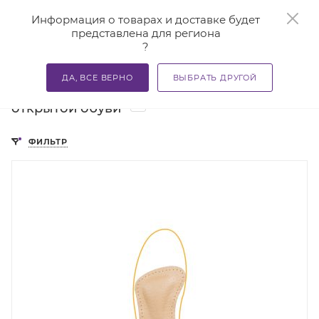
0
Информация о товарах и доставке будет
представлена для региона
?
—
—
Главная
Каталог
Стельки ортопедические и приспосо
ДА, ВСЕ ВЕРНО
ВЫБРАТЬ ДРУГОЙ
Полустельки ортопедические для
2
открытой обуви
ФИЛЬТР