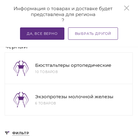
0
Информация о товарах и доставке будет
представлена для региона
?
—
—
—
Главная
Каталог
Товары после мастэктомии
Товар
ДА, ВСЕ ВЕРНО
ВЫБРАТЬ ДРУГОЙ
Товары после мастэктомии цвет
черный
Бюстгальтеры ортопедические
10 ТОВАРОВ
Экзопротезы молочной железы
6 ТОВАРОВ
ФИЛЬТР