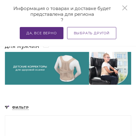
0
Информация о товарах и доставке будет
представлена для региона
?
—
—
Главная
Каталог
Учиться - здорово! Полезная ортопе
ДА, ВСЕ ВЕРНО
ВЫБРАТЬ ДРУГОЙ
Корректоры осанки для школьников
1
для мужчин
ФИЛЬТР