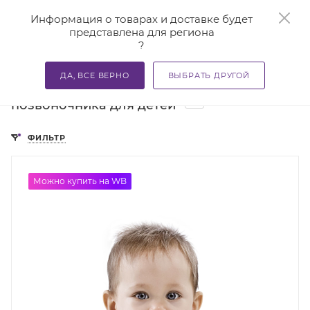
0
Информация о товарах и доставке будет
представлена для региона
?
—
—
—
Главная
Каталог
Бандажи и корсеты
Бандажи для
ДА, ВСЕ ВЕРНО
ВЫБРАТЬ ДРУГОЙ
Бандажи для шейного отдела
10
позвоночника для детей
ФИЛЬТР
Можно купить на WB